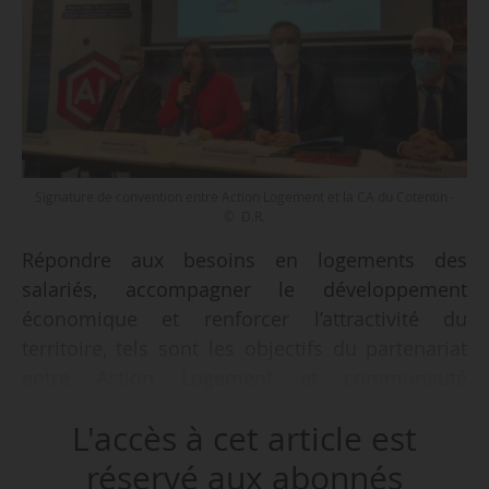
Signature de convention entre Action Logement et la CA du Cotentin -
© D.R.
Répondre aux besoins en logements des
salariés, accompagner le développement
économique et renforcer l’attractivité du
territoire, tels sont les objectifs du partenariat
entre Action Logement et communauté
d’agglomération du Cotentin (Manche), signé le
L'accès à cet article est
14/02/2022. Des actions communes sont « déjà
engagées, notamment le lancement d’une étude
réservé aux abonnés