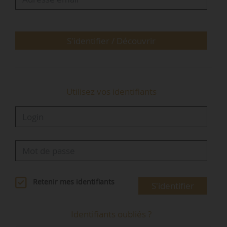
détecter le potentiel de surélévation de leurs
bâtiments pour créer de nouveaux logements
(sans achat de foncier au sein des…
S'identifier / Découvrir
Utilisez vos identifiants
Retenir mes identifiants
S'identifier
Identifiants oubliés ?