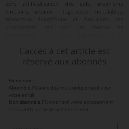
Zéro artificialisation des sols, urbanisme
circulaire, urbaine , logements modulables,
rénovation énergétique et évolutions des
copropriétés, tels sont les thèmes de
l’événement « La Ville Autrement », le
09/03/2022 à Paris (18h), co-organisé par les
L'accès à cet article est
sociétés Arkéa Flex, Batiscript, City Linked et
Upfactor.
réservé aux abonnés
Pour Arkéa Flex, ce sera l’occasion de présenter
Bienvenue,
aux promoteurs et bailleurs la conception de
Abonné.e ?
Connectez-vous uniquement avec
bâtiments flexibles et de logements évolutifs
votre email.
(dont la taille peut varier pour s’adapter aux
Non abonné.e ?
Demandez votre abonnement
évolutions des besoins des occupants ou des
découverte en saisissant votre email.
territoires). La société Upfactor fera la
promotion de son application Geoservices
visant à aider les propriétaires immobiliers à