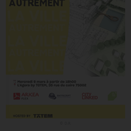
© D.R.