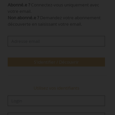
Abonné.e ?
Connectez-vous uniquement avec
document étaient erronées et avaient conduit à
votre email.
une surestimation des besoins fonciers futurs.
Non abonné.e ?
Demandez votre abonnement
découverte en saisissant votre email.
La Cour administrative d’appel de Bordeaux
rejette l’appel de Toulouse Métropole et
confirme la décision prise en première instance,
considérant que :
• l’analyse de la consommation d’espaces
naturels, agricoles et forestiers au cours des 10
S'identifier / Découvrir
années précédant l’approbation du PLU…
Utilisez vos identifiants