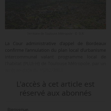
Territoire de Toulouse Métropole - © D.R.
La Cour administrative d’appel de Bordeaux
confirme l’annulation du plan local d’urbanisme
intercommunal valant programme local de
l’habitat (PLUi-H) de Toulouse Métropole, par un
arrêt en date du 15/02/2022.
L'accès à cet article est
Le PLUi-H a été annulé par deux jugements du
tribunal administratif de Toulouse du
réservé aux abonnés
30/03/2021 et du 20/05/2021, au motif que les
estimations de consommation foncière sur
Bienvenue,
lesquelles s’était basée l’élaboration de ce