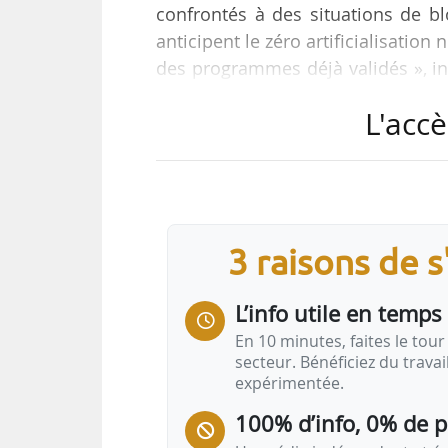
confrontés à des situations de bl
anticipent le zéro artificialisation 
des programmes déjà validés », in
24/02/2022, lors d’une conférence
L'accè
logement neuf. « C’est pourquoi
ministre, du 07/01/2022, adressée a
de la loi Climat et résilience.
Selon le Pôle Habitat FFB, l’artifici
3 raisons de 
L’info utile en temps 
En 10 minutes, faites le tour 
secteur. Bénéficiez du trava
expérimentée.
100% d’info, 0% de 