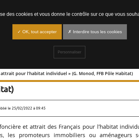
Prendre un rendez-vous
lise des cookies et vous donne le contrôle sur ce que vous souha
✓ OK, tout accepter
✗ Interdire tous les cookies
Personnaliser
 attrait pour l’habitat individuel » (G. Monod, FFB Pôle Habitat)
ère et attrait pour l’habitat individuel
tat)
ublié le
25/02/2022 à 09:45
ncière et attrait des Français pour l’habitat individ
ns, les promoteurs immobiliers ou aménageurs s