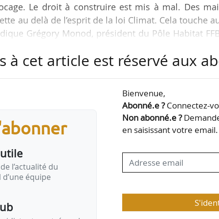
ocage. Le droit à construire est mis à mal. Des ma
nette au delà de l’esprit de la loi Climat. Cela touche a
dique Grégory Monod, président du Pôle Habitat FFB
 de presse sur le bilan 2021 et les perspectives 202
s à cet article est réservé aux 
 nous avons bien accueilli la circulaire du Prem
ux préfets », dit-il, sur la mise en œuvre opérationn
Bienvenue,
Abonné.e ?
Connectez-vou
alisation nette…
Non abonné.e ?
Demandez
s'abonner
en saisissant votre email.
utile
de l’actualité du
il d’une équipe
S'iden
pub