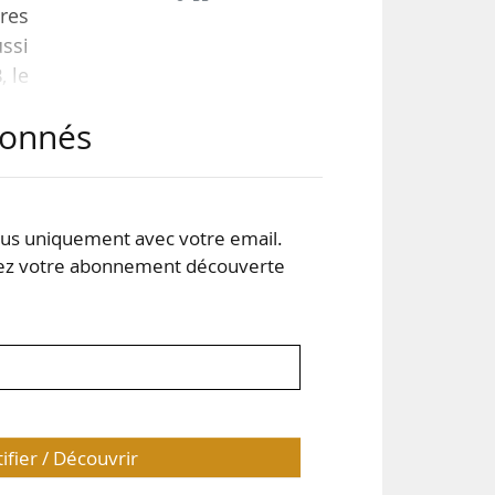
ires
ussi
, le
2 du
abonnés
ier
elle
s uniquement avec votre email.
 votre abonnement découverte
tifier / Découvrir