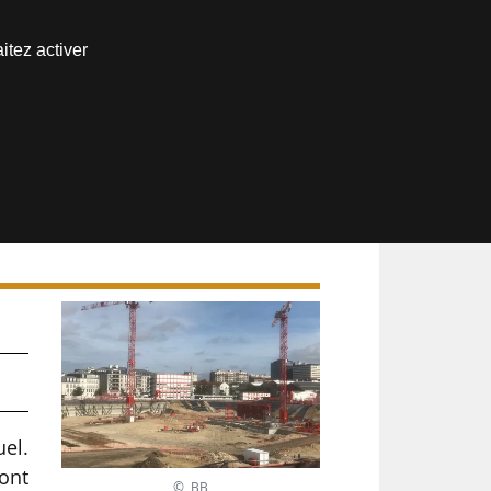
Nous joindre
itez activer
Espace abonné
 »
uel.
ont
© BB