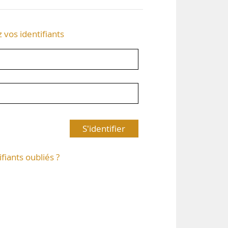
z vos identifiants
S'identifier
ifiants oubliés ?