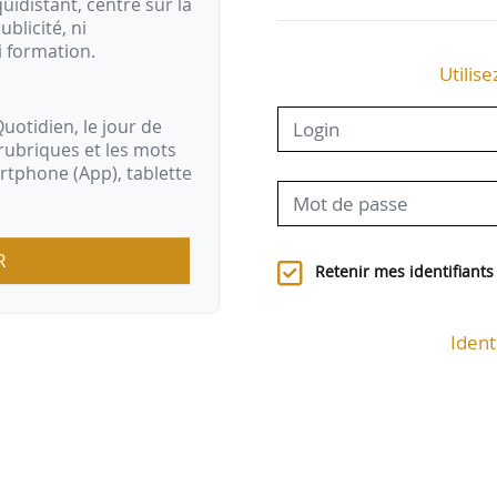
idistant, centré sur la
ublicité, ni
i formation.
Utilise
uotidien, le jour de
rubriques et les mots
artphone (App), tablette
R
Retenir mes identifiants
Ident