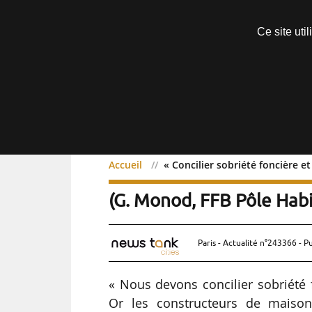
Découvrir sans engagement
Ce site uti
Menu
Accueil
« Concilier sobriété foncière et
« Concilier sobriété fonci
(G. Monod, FFB Pôle Habi
Paris - Actualité n°243366 - P
« Nous devons concilier sobriété fo
Or les constructeurs de maiso