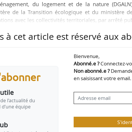
aménagement, du logement et de la nature (DGALN)
stère de la Transition écologique et du ministère d
tions avec les collectivités territoriales, par arrêté pu
2. La nomination est effective à compter du 01/03/2
s à cet article est réservé aux 
aux et des forêts diplômé de l’École nationale des P
Bienvenue,
aron débute en tant qu’ingénieur d’affaires chez E
Abonné.e ?
Connectez-vou
en 2012. Il rejoint la…
Non abonné.e ?
Demandez
s'abonner
en saisissant votre email.
utile
de l’actualité du
il d’une équipe
S'iden
pub