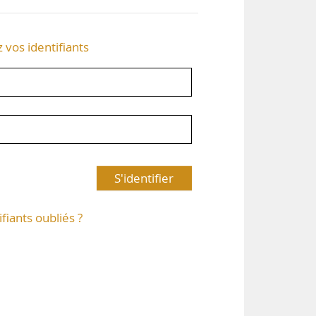
z vos identifiants
S'identifier
ifiants oubliés ?