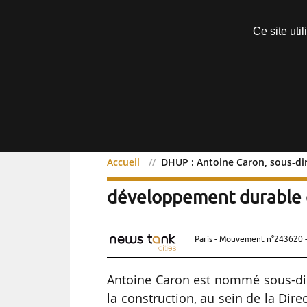
Découvrir sans engagement
Ce site uti
Menu
Accueil
DHUP : Antoine Caron, sous-di
DHUP : Antoine Caron, so
développement durable d
Paris - Mouvement n°243620 -
Antoine Caron est nommé sous-dir
la construction, au sein de la Dire