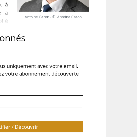
, à
e la
Antoine Caron - © Antoine Caron
blié
022
abonnés
onts
DF,
s uniquement avec votre email.
 votre abonnement découverte
tifier / Découvrir