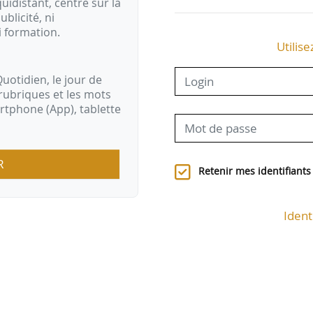
idistant, centré sur la
ublicité, ni
i formation.
Utilise
uotidien, le jour de
rubriques et les mots
artphone (App), tablette
R
Retenir mes identifiants
Ident