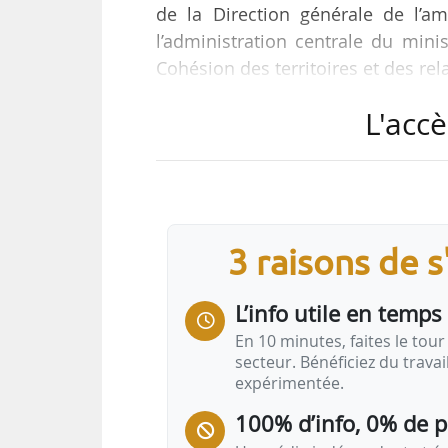
de la Direction générale de l’
l’administration centrale du mini
Cohésion des territoires et des rela
au Journal Officiel du 24/02/202
L'accè
pour une durée de 6 ans.
Ingénieur en chef des ponts, des e
et Chaussées en 2010, Antoine C
jusqu’en 2011, puis chez RTE jusqu’
3 raisons de 
L’info utile en temps 
En 10 minutes, faites le tour 
secteur. Bénéficiez du trava
expérimentée.
100% d’info, 0% de 