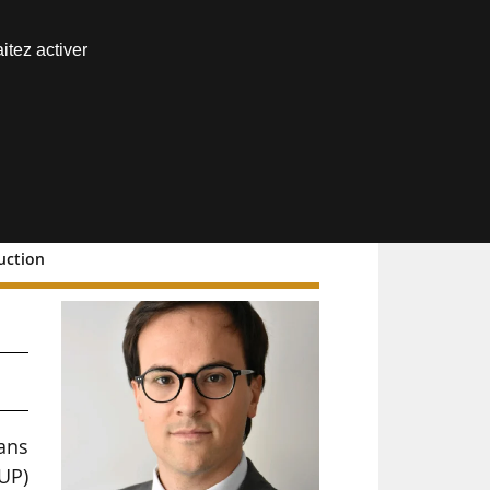
Nous joindre
itez activer
Espace abonné
uction
ans
HUP)