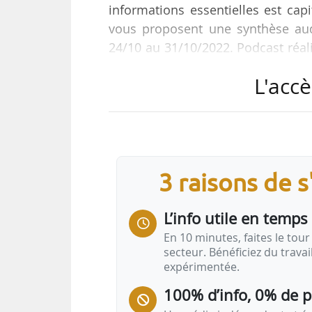
informations essentielles est cap
vous proposent une synthèse aud
24/10 au 31/10/2022. Podcast réa
Cities.
L'accè
Bonne écoute et bonne semaine à t
Semaine n°43 (2022)
00:00
3 raisons de 
…
L’info utile en temps 
En 10 minutes, faites le tour 
secteur. Bénéficiez du trava
expérimentée.
100% d’info, 0% de 