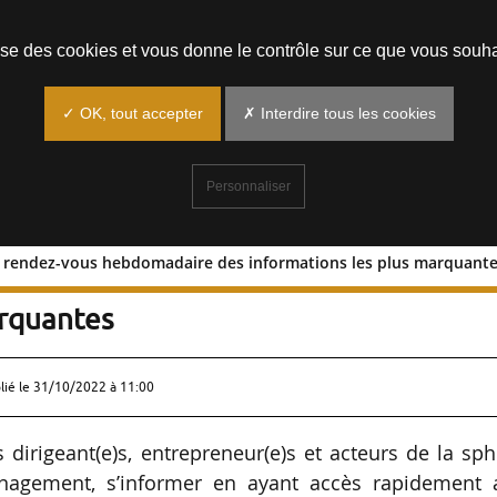
Prendre un rendez-vous
lise des cookies et vous donne le contrôle sur ce que vous souha
✓ OK, tout accepter
✗ Interdire tous les cookies
Personnaliser
re rendez-vous hebdomadaire des informations les plus marquant
 : votre rendez-vous hebdomadaire des
arquantes
lié le
31/10/2022 à 11:00
s dirigeant(e)s, entrepreneur(e)s et acteurs de la sp
ménagement, s’informer en ayant accès rapidement 