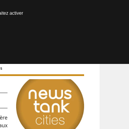
Nous joindre
itez activer
Espace abonné
es
hère
aux