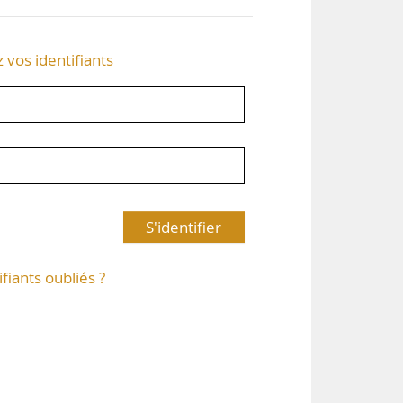
z vos identifiants
S'identifier
ifiants oubliés ?