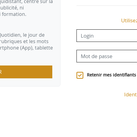
idistant, centré sur la
ublicité, ni
i formation.
Utilise
uotidien, le jour de
rubriques et les mots
artphone (App), tablette
R
Retenir mes identifiants
Ident