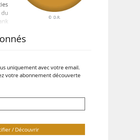
ties
 du
© D.R.
ank
abonnés
s uniquement avec votre email.
 votre abonnement découverte
tifier / Découvrir