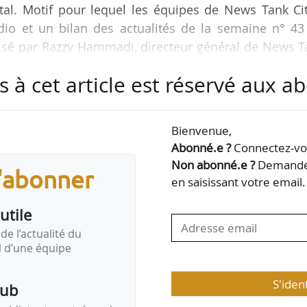
ital. Motif pour lequel les équipes de News Tank Ci
io et un bilan des actualités de la semaine n° 43
lisé par Razzy Hammadi, directeur général de News T
s à cet article est réservé aux 
ous et toutes.
Bienvenue,
Abonné.e ?
Connectez-vou
Non abonné.e ?
Demandez
--:--
s'abonner
en saisissant votre email.
utile
de l’actualité du
il d’une équipe
S'iden
pub