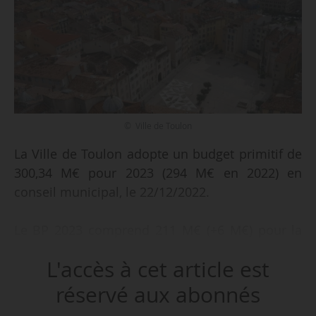
© Ville de Toulon
La Ville de Toulon adopte un budget primitif de
300,34 M€ pour 2023 (294 M€ en 2022) en
conseil municipal, le 22/12/2022.
Le BP 2023 comprend 211 M€ (+6 M€) pour la
section de fonctionnement contre 204 M€ en
L'accès à cet article est
2022 et 89,4 M€ (-0,6 M€) en section
d’investissements contre 90 M€ en 2022. Les
réservé aux abonnés
dépenses de fonctionnement s’établissent à