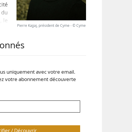
cité
e du
, le
Pierre Kajjaj, président de Cyme - © Cyme
abonnés
ois,
asse
plan
s uniquement avec votre email.
 votre abonnement découverte
tifier / Découvrir