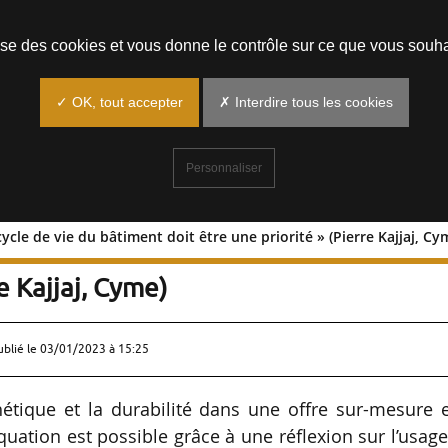
Prendre un rendez-vous
lise des cookies et vous donne le contrôle sur ce que vous souha
✓ OK, tout accepter
✗ Interdire tous les cookies
Personnaliser
ycle de vie du bâtiment doit être une priorité » (Pierre Kajjaj, Cy
aire : « Le cycle de vie du bâtiment d
e Kajjaj, Cyme)
ublié le
03/01/2023 à 15:25
thétique et la durabilité dans une offre sur-mesure 
quation est possible grâce à une réflexion sur l’usag