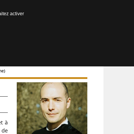
Nous joindre
itez activer
Espace abonné
me)
oit
et à
e de