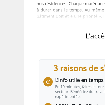
nos résidences. Chaque matériau s
à durer dans le temps. Au même ti
bâtiment doit être une priorité »,
26/12/2022.
L'accè
En 2023, Cyme, entreprise spécial
prévoit d’ouvrir son capital afin 
salariale, de 15 à 30 salariés, et t
commercial, le constructeur viser
3 raisons de 
L’info utile en temps 
En 10 minutes, faites le tour 
secteur. Bénéficiez du trava
expérimentée.