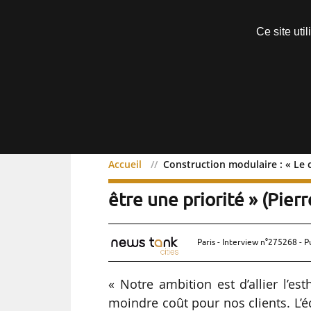
Découvrir sans engagement
Ce site uti
Menu
Accueil
Construction modulaire : « Le c
Construction modul
Exclusif
être une priorité » (Pierr
Paris - Interview n°275268 - P
« Notre ambition est d’allier l’es
moindre coût pour nos clients. L’é