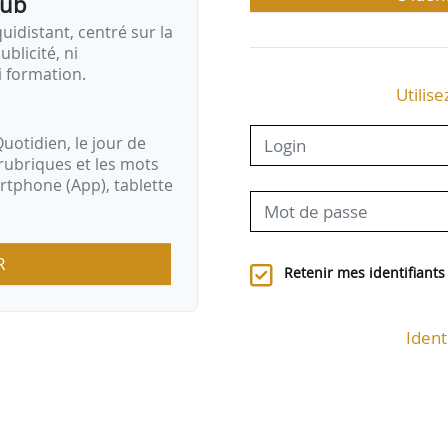
pub
idistant, centré sur la
ublicité, ni
i formation.
Utilise
uotidien, le jour de
rubriques et les mots
artphone (App), tablette
R
Retenir mes identifiants
Ident