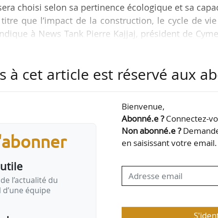
era choisi selon sa pertinence écologique et sa capa
tre que l’impact de la construction, le cycle de vi
 indique à News Tank Pierre Kajjaj, président de Cyme
s à cet article est réservé aux 
isée dans la construction modulaire avec ossature b
d’accroître son potentiel de production (doubler la m
2
ripler la taille de l’atelier de 1 000 à 3 000 m
). Au 
Bienvenue,
a « principalement les…
Abonné.e ?
Connectez-vou
Non abonné.e ?
Demandez
s'abonner
en saisissant votre email.
utile
de l’actualité du
il d’une équipe
S'iden