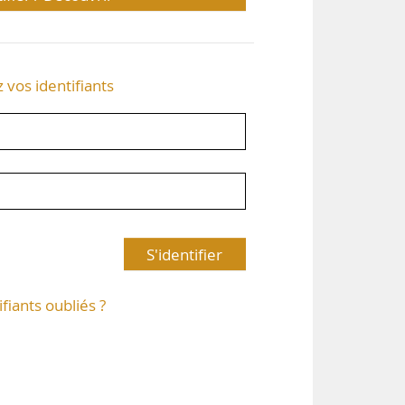
z vos identifiants
S'identifier
ifiants oubliés ?