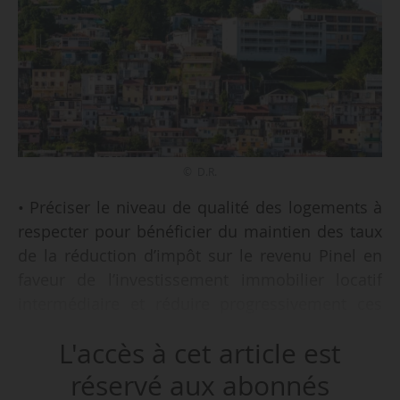
© D.R.
• Préciser le niveau de qualité des logements à
respecter pour bénéficier du maintien des taux
de la réduction d’impôt sur le revenu Pinel en
faveur de l’investissement immobilier locatif
intermédiaire et réduire progressivement ces
taux pour les logements acquis en 2023 et 2024,
L'accès à cet article est
ou, des logements dont le permis de construire
a été déposé par le contribuable ces mêmes
réservé aux abonnés