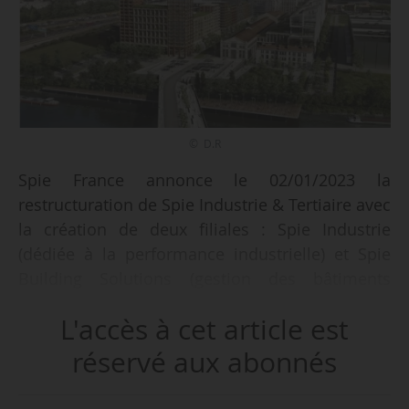
© D.R
Spie France annonce le 02/01/2023 la
restructuration de Spie Industrie & Tertiaire avec
la création de deux filiales : Spie Industrie
(dédiée à la performance industrielle) et Spie
Building Solutions (gestion des bâtiments
tertiaires publics et privés) à compter du
L'accès à cet article est
01/01/2023. En 2022, Spie Industrie et Tertiaire a
réalisé entre 500 et 550 M€ de chiffre d’affaires
réservé aux abonnés
avec plus de 3 000 collaborateurs.