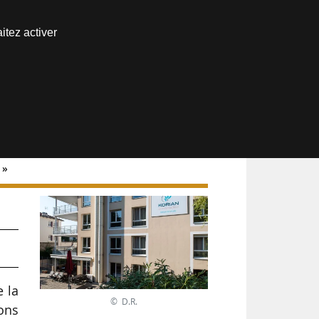
Nous joindre
itez activer
Espace abonné
 »
a
e la
© D.R.
ions