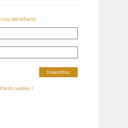
z vos identifiants
S'identifier
ifiants oubliés ?