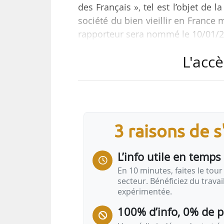
des Français », tel est l’objet de 
société du bien vieillir en France 
rapporteur sera nommé le 10/01/20
L'accè
« Bien vieillir en France, c’est g
de qualité et accessibles, grâce 
pratique. Parce que près de 80 % d
question du libre choix de résid
une…
3 raisons de 
L’info utile en temps 
En 10 minutes, faites le tour 
secteur. Bénéficiez du trava
expérimentée.
100% d’info, 0% de 