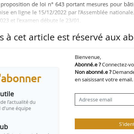
la proposition de loi n° 643 portant mesures pour bâti
mise en ligne le 15/12/2022 par l’Assemblée nationale
23 et l’examen débute le 23/01.
s à cet article est réservé aux 
arantir à chacun un hébergement ainsi que des prestat
à des professionnels accompagnés et soutenus dans 
es Français veulent pouvoir rester chez eux et que c
Bienvenue,
ence des personnes est centrale dans nos efforts p
Abonné.e ?
Connectez-vou
Non abonné.e ?
Demandez
s'abonner
en saisissant votre email.
utile
de l’actualité du
il d’une équipe
S'iden
pub