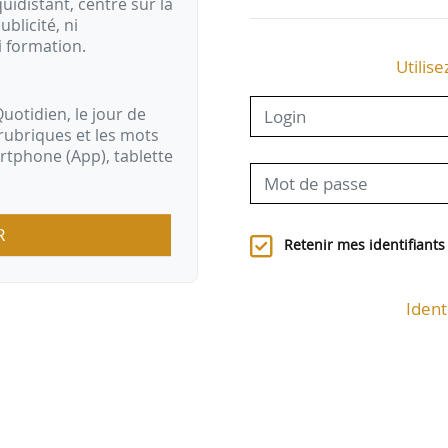
idistant, centré sur la
ublicité, ni
i formation.
Utilise
uotidien, le jour de
rubriques et les mots
artphone (App), tablette
R
Retenir mes identifiants
Ident