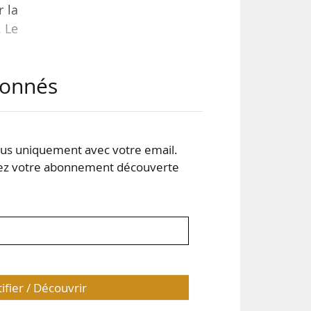
r la
. Le
abonnés
ions
leur
ette
our
s uniquement avec votre email.
 votre abonnement découverte
tifier / Découvrir