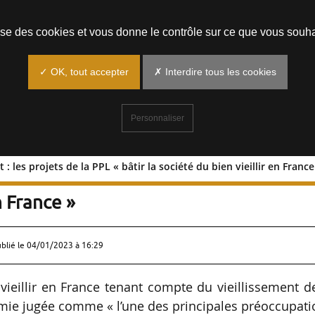
Prendre un rendez-vous
lise des cookies et vous donne le contrôle sur ce que vous souha
✓ OK, tout accepter
✗ Interdire tous les cookies
Personnaliser
: les projets de la PPL « bâtir la société du bien vieillir en France
gement : les projets de la PPL « bâtir l
n France »
ublié le
04/01/2023 à 16:29
vieillir en France tenant compte du vieillissement d
omie jugée comme « l’une des principales préoccupat