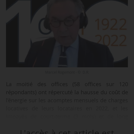
Marcel Rogemont - © D.R.
La moitié des offices (58 offices sur 120
répondants) ont répercuté la hausse du coût de
l’énergie sur les acomptes mensuels de charges
locatives de leurs locataires en 2022, et les
impayés de court-terme (3 mois) et de long
terme (6 mois) sont en hausse de 11 et 6 % fin
L'accès à cet article est
septembre 2022 par rapport à la fin