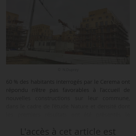
© N.Duprey
60 % des habitants interrogés par le Cerema ont
répondu n’être pas favorables à l’accueil de
nouvelles constructions sur leur commune,
dans le cadre de l’étude Nature et densité dont
les premiers résultats ont été présentés le
29/11/2022. Les ruraux semblent plus tolérants
L'accès à cet article est
à la proposition, avec une baisse à 49 % de