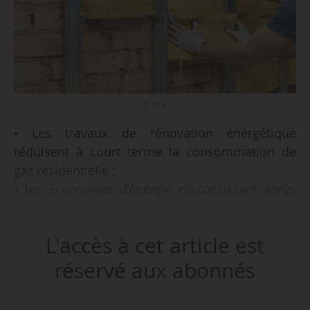
© D.R.
• Les travaux de rénovation énergétique
réduisent à court terme la consommation de
gaz résidentielle ;
• les économies d’énergie disparaissent après
deux ans lors de travaux d’isolation des
combles ;
L'accès à cet article est
• elles disparaissent après quatre ans lors de
travaux d’isolation de murs creux ;
réservé aux abonnés
• les travaux de rénovation énergétique
n’entrainent pas d’économie de gaz pour