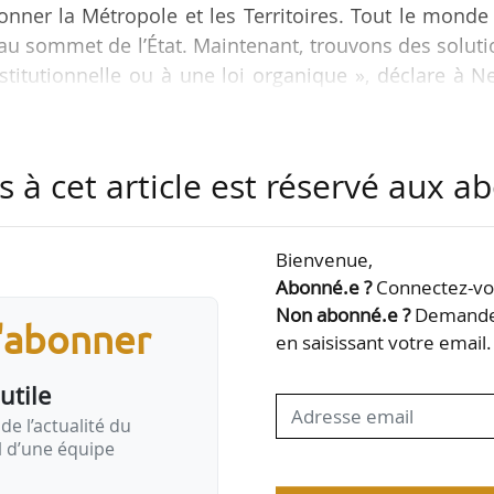
onner la Métropole et les Territoires. Tout le monde
 au sommet de l’État. Maintenant, trouvons des solut
stitutionnelle ou à une loi organique », déclare à 
 de Montrouge (92), vice-président du Territoire Va
égué de la Métropole du Grand Paris et cofondateur
23.
s à cet article est réservé aux 
us locaux a fait connaître sa position sur la réform
eur Hervé Marseille et…
Bienvenue,
Abonné.e ?
Connectez-vou
Non abonné.e ?
Demandez
s'abonner
en saisissant votre email.
utile
de l’actualité du
il d’une équipe