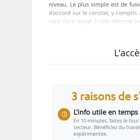
niveau. Le plus simple est de fusi
d’accord sur le constat, y compris
sans faire appel à une réforme in
Tank Étienne Lengereau, maire UDI
Sud Grand Paris, conseiller dél
Cercle des élus locaux, le 12/01/20
L'accè
En décembre 2022, le Cercle des Él
Grand Paris, en présence du sénat
3 raisons de 
L’info utile en temps 
En 10 minutes, faites le tour 
secteur. Bénéficiez du trava
expérimentée.