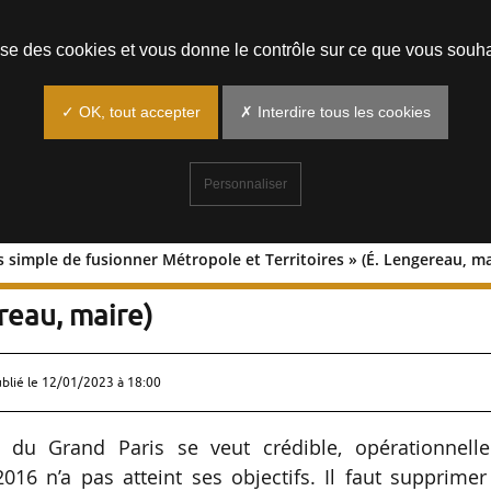
Prendre un rendez-vous
lise des cookies et vous donne le contrôle sur ce que vous souha
✓ OK, tout accepter
✗ Interdire tous les cookies
Personnaliser
s simple de fusionner Métropole et Territoires » (É. Lengereau, ma
 « Plus simple de fusionner Métropole
ereau, maire)
ublié le
12/01/2023 à 18:00
 du Grand Paris se veut crédible, opérationnelle
16 n’a pas atteint ses objectifs. Il faut supprimer