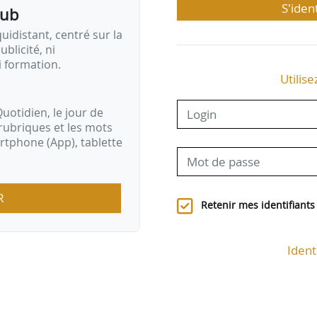
S'iden
pub
idistant, centré sur la
ublicité, ni
i formation.
Utilise
uotidien, le jour de
rubriques et les mots
artphone (App), tablette
R
Retenir mes identifiants
Ident