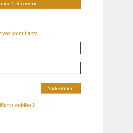
tifier / Découvrir
z vos identifiants
S'identifier
ifiants oubliés ?