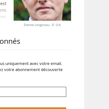
 est
ions
News
llée
Étienne Lengereau - © D.R.
 du
abonnés
e du
s uniquement avec votre email.
 votre abonnement découverte