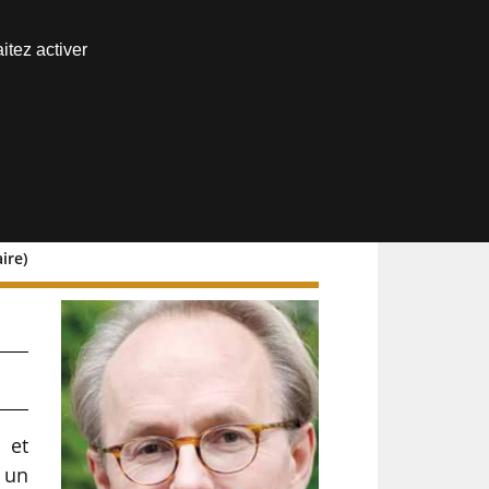
Nous joindre
itez activer
Espace abonné
ire)
 et
 un