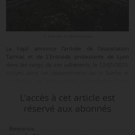
© Emmaus © Alexis Toureau
La Fapil annonce l’arrivée de l’association
Tarmac et de L’Entraide protestante de Lyon
dans les rangs de ses adhérents, le 12/01/2023.
Actives dans les départements de la Sarthe et
du Rhône, les associations accompagnent des
publics précaires et proposent des solutions de
L'accès à cet article est
logement. La Fapil réunit 135 adhérents mettant
en œuvre les principes du Logement d’abord.
réservé aux abonnés
Basée dans la Sarthe, l’association Tarmac agit
Bienvenue,
sur le terrain pour mettre à l’abri, orienter,