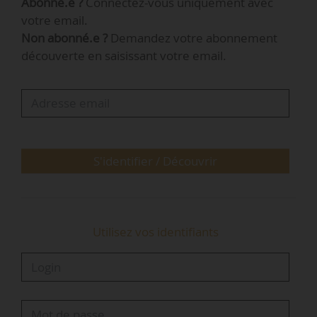
Abonné.e ?
Connectez-vous uniquement avec
soutenir et accompagner des personnes
votre email.
affrontant des situations d’exclusion. Elle
Non abonné.e ?
Demandez votre abonnement
accueille 2 800 personnes par an et développe
découverte en saisissant votre email.
des solutions de logement à travers deux
pensions de famille. En parallèle, l’association
favorise l’insertion par le travail de 40
personnes par an, avec son pôle Solutions
Emploi.
S'identifier / Découvrir
L’Entraide protestante de…
Utilisez vos identifiants