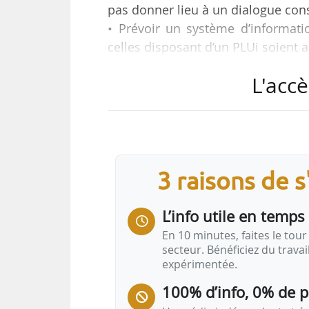
pas donner lieu à un dialogue cons
• Prévoir un système d’informati
celles disposant d’un PLUi soient a
• Revenir sur la possibilité pour
L'accè
complémentaires sur la cartogra
suffisante. « Aucune zone ne p
concernée. L’intégration des 
modification simplifiée »…
3 raisons de 
L’info utile en temps 
En 10 minutes, faites le tour 
secteur. Bénéficiez du trava
expérimentée.
100% d’info, 0% de 