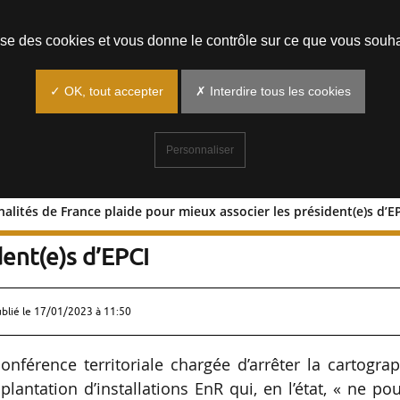
Prendre un rendez-vous
lise des cookies et vous donne le contrôle sur ce que vous souha
✓ OK, tout accepter
✗ Interdire tous les cookies
Personnaliser
alités de France plaide pour mieux associer les président(e)s d’E
rcommunalités de France plaide pour
dent(e)s d’EPCI
ublié le
17/01/2023 à 11:50
onférence territoriale chargée d’arrêter la cartogra
lantation d’installations EnR qui, en l’état, « ne po