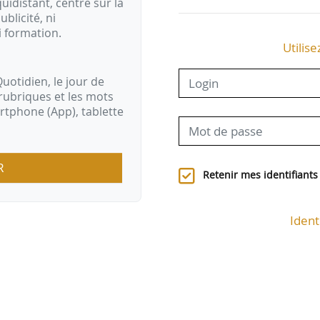
idistant, centré sur la
ublicité, ni
i formation.
Utilise
uotidien, le jour de
rubriques et les mots
artphone (App), tablette
R
Retenir mes identifiants
Ident