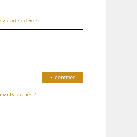
z vos identifiants
S'identifier
ifiants oubliés ?