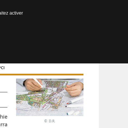
Nous joindre
itez activer
Espace abonné
PCI
phie
© D.R.
urra