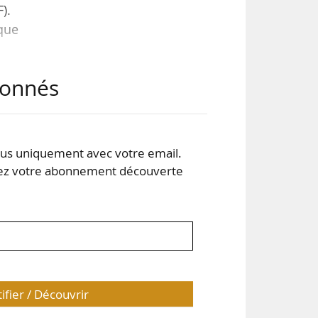
).
que
ones
abonnés
pas
une
 la
s uniquement avec votre email.
 votre abonnement découverte
tifier / Découvrir