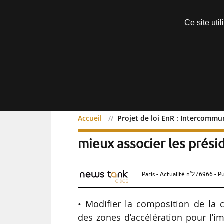
Découvrir sans engagement
Ce site uti
Menu
Accueil
Projet de loi EnR : Intercommun
Projet de loi EnR : Inte
mieux associer les prési
Paris - Actualité n°276966 - P
• Modifier la composition de la c
des zones d’accélération pour l’imp