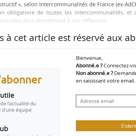
tructif », selon Intercommunalités de France (ex-AdCF
on obligatoire de toutes les intercommunalités, et 
ssociées plus étroitement à ces réflexions.
 le Comité régional de l’énergie d’identifier des z
s à cet article est réservé aux 
phie établie par la conférence territoriale n’est 
eut être définie sans l’avis conforme de la comm
zones dans les documents d’urbanisme relève de
Bienvenue,
Abonné.e ?
Connectez-vou
Non abonné.e ?
Demandez
s'abonner
en saisissant votre email.
utile
de l’actualité du
il d’une équipe
S'iden
pub