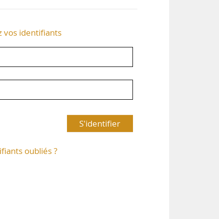
z vos identifiants
S'identifier
ifiants oubliés ?