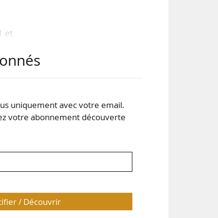
 et
abonnés
ne-
 en
rois
s uniquement avec votre email.
aux
 votre abonnement découverte
tifier / Découvrir