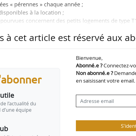
ées « pérennes » chaque année ;
isponibles à la location ;
pourvues concernent des petits logements de type T1
s à cet article est réservé aux 
000 demandes annuelles non pourvues), Auvergne Rhô
-Côte d’Azur (19 300) sont les territoires les plus
Bienvenue,
n services permettent de satisfaire, en moyenne, t
Abonné.e ?
Connectez-vou
’Île-de-France, la Bretagne et la Corse ont des t
Non abonné.e ?
Demandez
s'abonner
;
en saisissant votre email.
l sur 10 ont des…
utile
de l’actualité du
il d’une équipe
S'iden
pub