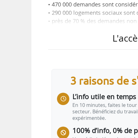
• 470 000 demandes sont considér
• 290 000 logements sociaux sont d
• près de 70 % des demandes non 
T2 ;
L'accè
• les régions Île-de-France (73 
Alpes (24 000) et Provence-Alpes
difficulté ;
• au niveau national, les mises e
demandes non pourvues sur 10. L
3 raisons de 
inférieurs à la moyenne nationale 
• 7 demandeurs de logement socia
L’info utile en temps 
En 10 minutes, faites le tour 
secteur. Bénéficiez du trava
expérimentée.
100% d’info, 0% de 