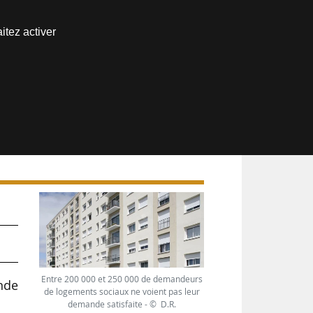
Nous joindre
itez activer
Espace abonné
Entre 200 000 et 250 000 de demandeurs
nde
de logements sociaux ne voient pas leur
demande satisfaite - © D.R.