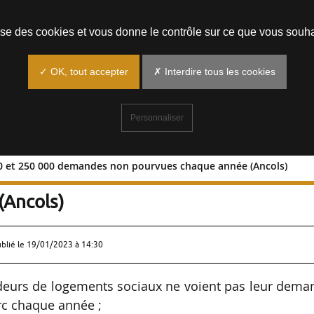
Prendre un rendez-vous
lise des cookies et vous donne le contrôle sur ce que vous souha
✓ OK, tout accepter
✗ Interdire tous les cookies
Personnaliser
00 et 250 000 demandes non pourvues chaque année (Ancols)
 200 000 et 250 000 demandes non
(Ancols)
ublié le
19/01/2023 à 14:30
deurs de logements sociaux ne voient pas leur dema
arc chaque année ;