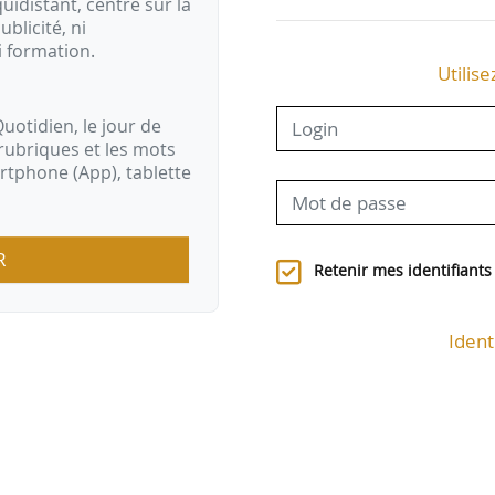
idistant, centré sur la
ublicité, ni
i formation.
Utilise
uotidien, le jour de
rubriques et les mots
artphone (App), tablette
R
Retenir mes identifiants
Ident