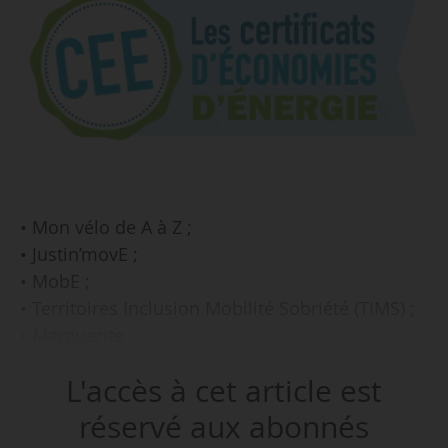
• Mon vélo de A à Z ;
• Justin’movE ;
• MobE ;
• Territoires Inclusion Mobilité Sobriété (TIMS) ;
• Marguerite ;
• LUD+ ;
L'accès à cet article est
• Cyclo-Cargologie ;
• Territoires Zéro Exclusion Energétique (TZEE) ;
réservé aux abonnés
• Bail Rénov.