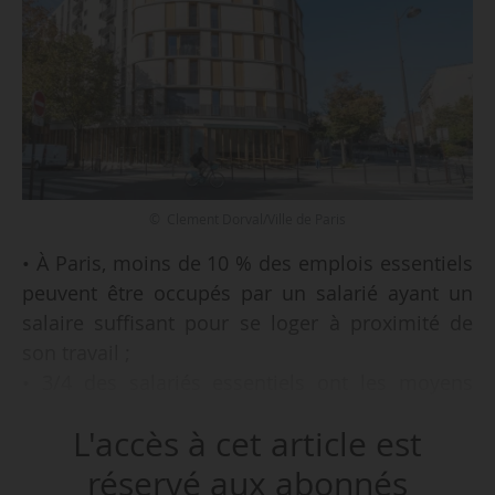
© Clement Dorval/Ville de Paris
• À Paris, moins de 10 % des emplois essentiels
peuvent être occupés par un salarié ayant un
salaire suffisant pour se loger à proximité de
son travail ;
• 3/4 des salariés essentiels ont les moyens
financiers de se loger à proximité de leur
L'accès à cet article est
emploi dans les territoires ruraux de grande
couronne ;
réservé aux abonnés