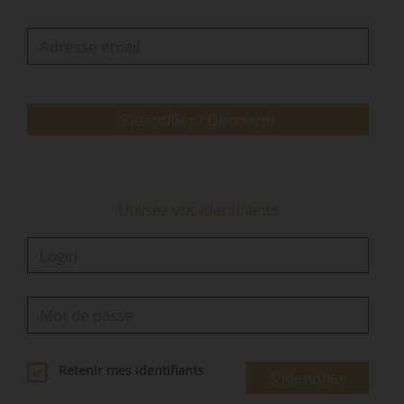
Demathieu Bard, le 23/01/2023.
Le 04/01/2023, Demathieu Bard Immobilier s’est
engagé avec Picture Asset Management pour la
création d’un…
S'identifier / Découvrir
Utilisez vos identifiants
Retenir mes identifiants
S'identifier