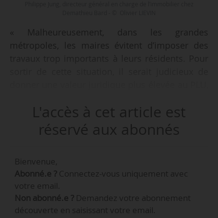
Philippe Jung, directeur général en charge de l’immobilier chez
Demathieu Bard - © Olivier LIEVIN
« Malheureusement, dans les grandes
métropoles, les maires évitent d’imposer des
travaux trop importants à leurs résidents. Pour
sortir de cette situation, il serait judicieux de
donner une valeur juridique plus élevée au PLU,
de sorte qu’il devienne un véritable droit à la
L'accès à cet article est
construction, comme en Allemagne. Les maires
considèrent le PLU comme un plafond de
réservé aux abonnés
constructibilité. Ce qui complique la relation
entre les propriétaires et les promoteurs car la
Bienvenue,
valeur d’un terrain dépend des limites imposées
Abonné.e ?
Connectez-vous uniquement avec
par les élus, plutôt que des règles
votre email.
d’urbanisme. », indique à News Tank Philippe
Non abonné.e ?
Demandez votre abonnement
Jung, directeur général en charge de
découverte en saisissant votre email.
l’immobilier et membre du directoire de