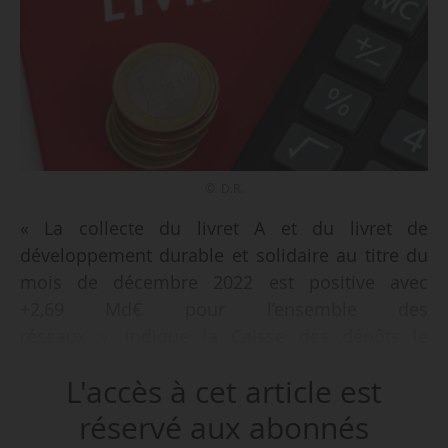
© D.R.
« La collecte du livret A et du livret de
développement durable et solidaire au titre du
mois de décembre 2022 est positive avec
+2,69 Md€ pour l’ensemble des
réseaux », indique la Caisse des dépôts le
23/01/2023. Sur les 11 premiers mois de 2022,
L'accès à cet article est
elle est en cumulé à plus de +33,49 Md€.
réservé aux abonnés
L’encours total sur les deux produits atteint