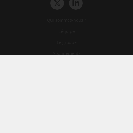
Qui sommes-nous ?
L‘équipe
Le groupe
Abonnements
Contact
Archives
CGA
Mentions légales
Confidentialité
Cookies