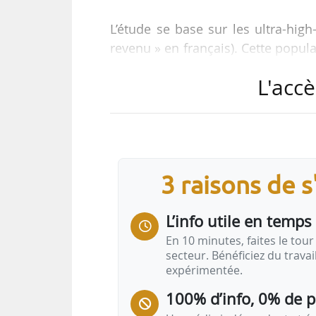
L’étude se base sur les ultra-hig
revenu » en français). Cette popul
à 392 410 personnes dans le monde
L'accè
devant trois villes américaines (
riches investisseurs internati
insensible aux crises, le marché 
les biens véritablement exception
à plusieurs reprises depuis 2020 
3 raisons de 
L’info utile en temps 
En 10 minutes, faites le tour 
secteur. Bénéficiez du trava
expérimentée.
100% d’info, 0% de 