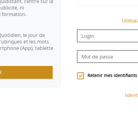
idistant, centré sur la
ublicité, ni
i formation.
Utilise
uotidien, le jour de
rubriques et les mots
artphone (App), tablette
R
Retenir mes identifiants
Ident