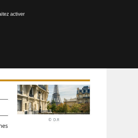
Nous joindre
itez activer
Espace abonné
© D.R
rnes