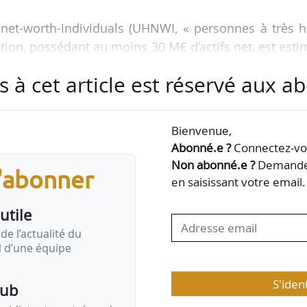
h-net-worth-individuals (UHNWI, « personnes à très 
ation, possédant au moins 30 M€ d’actifs net, est est
 en juin 2022 (-6 % par rapport à fin 2021). Paris
s à cet article est réservé aux 
Miami, New York et Austin), dans les recherches de
onaux. « Porté par une image de marque qui sem
parisien est en passe de s’envoler vers des sommets 
Bienvenue,
2
nels. La barre symbolique des 40 000 €/m
a été fran
Abonné.e ?
Connectez-vou
par Barnes et des ventes…
Non abonné.e ?
Demandez
s'abonner
en saisissant votre email.
utile
de l’actualité du
il d’une équipe
S'iden
pub