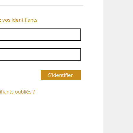
z vos identifiants
S'identifier
ifiants oubliés ?