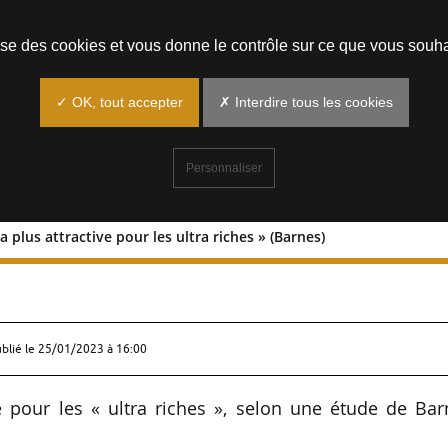
Prendre un rendez-vous
lise des cookies et vous donne le contrôle sur ce que vous souha
✓ OK, tout accepter
✗ Interdire tous les cookies
Personnaliser
 la plus attractive pour les ultra riches » (Barnes)
 ville la plus attractive pour les ultra
ublié le
25/01/2023 à 16:00
ive pour les « ultra riches », selon une étude de Ba