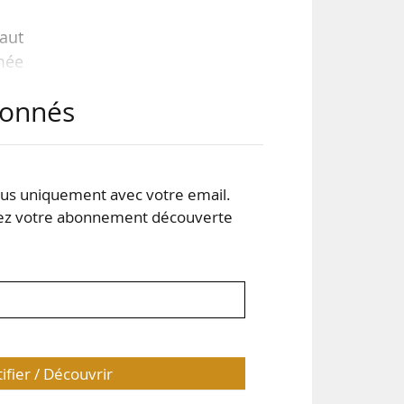
haut
imée
 est
abonnés
 ces
ble
pour
chie
s uniquement avec votre email.
 votre abonnement découverte
tifier / Découvrir