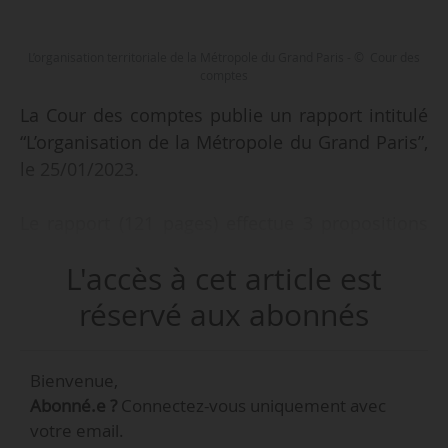
L’organisation territoriale de la Métropole du Grand Paris - © Cour des
comptes
La Cour des comptes publie un rapport intitulé
“L’organisation de la Métropole du Grand Paris”,
le 25/01/2023.
Le rapport (121 pages) effectue 3 propositions
de scénarios pour modifier l’organisation
L'accès à cet article est
territoriale de la MGP :
• la suppression des EPT et l’absorption de leurs
réservé aux abonnés
compétences et ressources par la MGP ;
• l’instauration d’une métropole dont les
Bienvenue,
membres seraient la Ville de Paris et les EPT
Abonné.e ?
Connectez-vous uniquement avec
dotés du statut d’EPCI à fiscalité propre ;
votre email.
• L’absorption des compétences des EPT par les