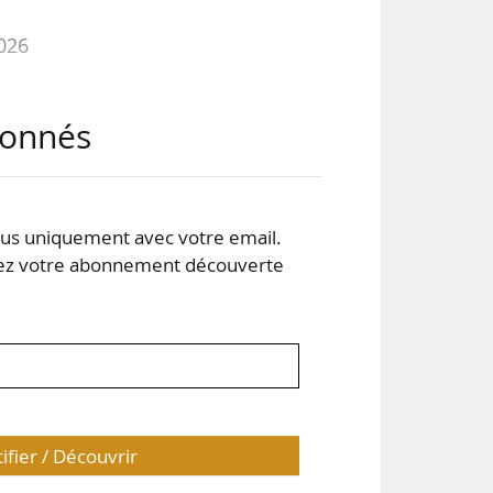
2026
abonnés
les.
 que
 de
les
s uniquement avec votre email.
bjet
 votre abonnement découverte
tifier / Découvrir