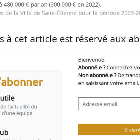
 480 000 € par an (300 000 € en 2022).
es de la Ville de Saint-Étienne pour la période 2023-
s à cet article est réservé aux 
n façades à destination des propriétaires d’immeub
lles orientations afin de renforcer le dispositif tels
d’intervention et le lancement d’une opération
Bienvenue,
s propriétaires d’immeubles répertoriés (60 immeub
Abonné.e ?
Connectez-vou
 l’hypercentre). Les immeubles concernés feront l’o
Non abonné.e ?
Demandez
s'abonner
…
en saisissant votre email.
utile
de l’actualité du
il d’une équipe
S'iden
pub