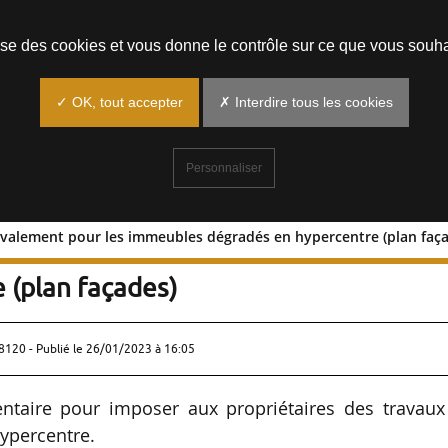
Prendre un rendez-vous
lise des cookies et vous donne le contrôle sur ce que vous souha
✓ OK, tout accepter
✗ Interdire tous les cookies
Personnaliser
ravalement pour les immeubles dégradés en hypercentre (plan faç
on de ravalement pour les immeubles
 (plan façades)
8120 - Publié le
26/01/2023 à 16:05
mentaire pour imposer aux propriétaires des travaux
ypercentre.