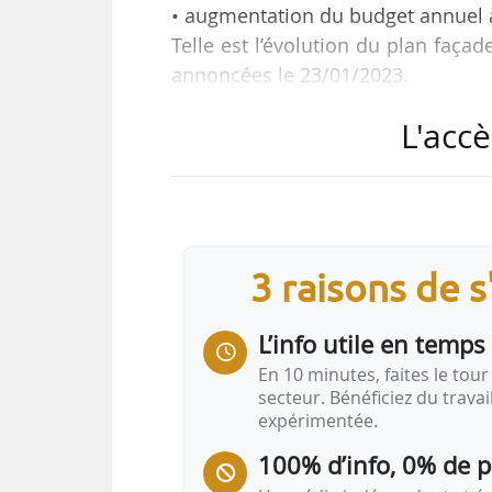
• augmentation du budget annuel à
Telle est l’évolution du plan façad
annoncées le 23/01/2023.
L'accè
En 2022, la Ville a engagé un pla
Pour 2023 la ville annonce de nouve
l’élargissement du périmètre 
ravalements obligatoires pour le
situés dans des rues ou places de
3 raisons de 
d’un arrêté et les propriétaires ou
L’info utile en temps 
En 10 minutes, faites le tour 
secteur. Bénéficiez du trava
expérimentée.
100% d’info, 0% de 