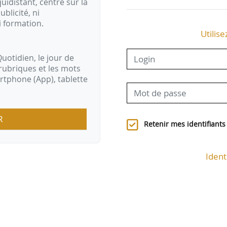
idistant, centré sur la
ublicité, ni
i formation.
Utilise
uotidien, le jour de
rubriques et les mots
artphone (App), tablette
R
Retenir mes identifiants
Ident