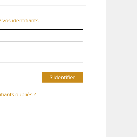
z vos identifiants
S'identifier
ifiants oubliés ?