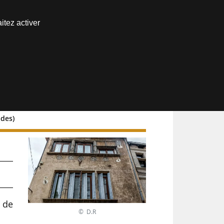
Nous joindre
itez activer
Espace abonné
ades)
 de
© D.R