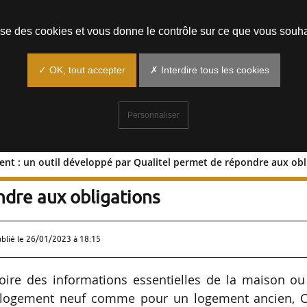
Prendre un rendez-vous
lise des cookies et vous donne le contrôle sur ce que vous souha
✓ OK, tout accepter
✗ Interdire tous les cookies
Personnaliser
nt : un outil développé par Qualitel permet de répondre aux obl
logement : un outil développé par
ndre aux obligations
ublié le
26/01/2023 à 18:15
émoire des informations essentielles de la maison o
un logement neuf comme pour un logement ancien, C