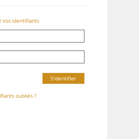
z vos identifiants
S'identifier
ifiants oubliés ?