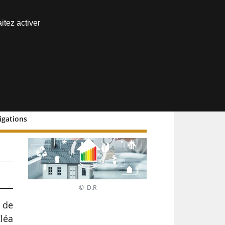
Nous joindre
itez activer
Espace abonné
igations
© D.R
u de
léa