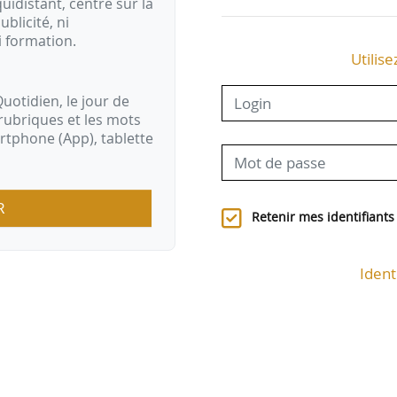
idistant, centré sur la
ublicité, ni
i formation.
Utilise
uotidien, le jour de
rubriques et les mots
artphone (App), tablette
R
Retenir mes identifiants
Ident