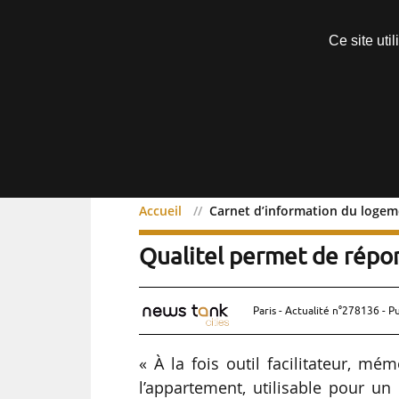
Découvrir sans engagement
Ce site uti
Menu
Accueil
Carnet d’information du logeme
Carnet d’information du 
Qualitel permet de répo
Paris - Actualité n°278136 - P
« À la fois outil facilitateur, m
l’appartement, utilisable pour 