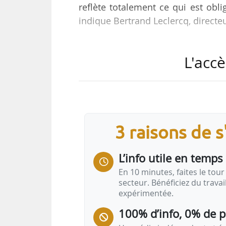
reflète totalement ce qui est obli
indique Bertrand Leclercq, directeu
Depuis le 01/01/2023, tous les loge
L'accè
travaux de rénovation ayant une 
doivent disposer d’un carnet d’in
loi Climat et résilience, vise à 
document de suivi de l’état du log
(toitures…
3 raisons de 
L’info utile en temps 
En 10 minutes, faites le tour 
secteur. Bénéficiez du trava
expérimentée.
100% d’info, 0% de 