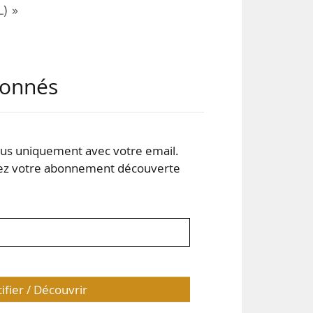
L) »
t de
abonnés
que
r la
d’un
ants
s uniquement avec votre email.
 votre abonnement découverte
tifier / Découvrir