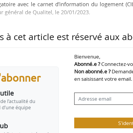
gatoire avec le carnet d’information du logement (CI
r général de Qualitel, le 20/01/2023.
ments neufs et les logements existants faisant l’obje
s à cet article est réservé aux 
incidence significative sur la performance énergéti
formation du logement (CIL). Cette mesure, prévue pa
permettre aux différents propriétaires de disposer 
Bienvenue,
ement, mis à jour dès qu’il subit des travaux import
Abonné.e ?
Connectez-vou
Non abonné.e ?
Demandez
s'abonner
en saisissant votre email.
utile
de l’actualité du
il d’une équipe
S'iden
pub