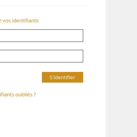
z vos identifiants
S'identifier
ifiants oubliés ?