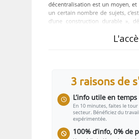
décentralisation est un moyen, et n
un certain nombre de sujets, c’est 
d’une construction durable », dé
logement, lors de son audition de
L'accè
et du contrôle budgétaire à l’Asse
Les principaux objectifs du ministr
• mener un travail étroit avec les é
• réconcilier la France avec l’acte d
3 raisons de 
• améliorer le parc de logements…
L’info utile en temps 
En 10 minutes, faites le tour 
secteur. Bénéficiez du trava
expérimentée.
100% d’info, 0% de 