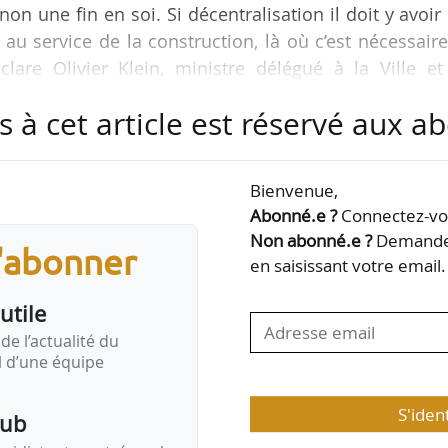
on une fin en soi. Si décentralisation il doit y avoir
au service de la construction, là où c’est nécessaire
clare Olivier Klein, ministre délégué à la Ville et
vant la commission des finances, de l’économie géné
s à cet article est réservé aux 
mblée nationale, le 25/01/2023.
e sont les suivants :
Bienvenue,
lus locaux ;
Abonné.e ?
Connectez-vou
e construire ;
Non abonné.e ?
Demandez
s'abonner
en saisissant votre email.
utile
de l’actualité du
il d’une équipe
S'iden
pub