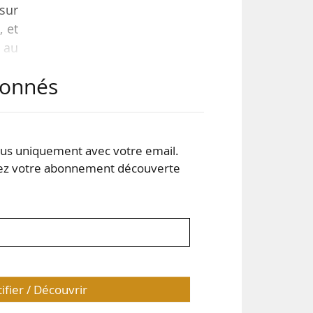
 sur
, et
 au
rale
abonnés
s uniquement avec votre email.
 votre abonnement découverte
tifier / Découvrir