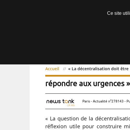
Découvrir sans engagement
Ce site uti
Menu
Accueil
« La décentralisation doit être
« La décentralisation doi
répondre aux urgences » 
Paris - Actualité n°278143 - P
« La question de la décentralisatio
réflexion utile pour construire 