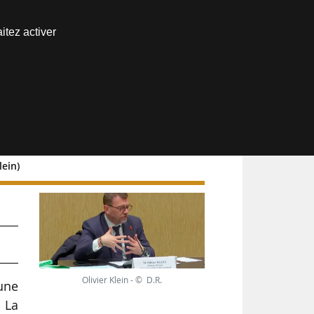
Nous joindre
itez activer
Espace abonné
lein)
Olivier Klein - © D.R.
 une
 La