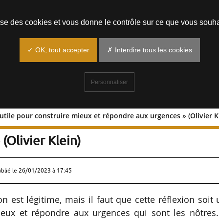
Prendre un rendez-vous
lise des cookies et vous donne le contrôle sur ce que vous souha
✓ OK, tout accepter
✗ Interdire tous les cookies
Personnaliser
 utile pour construire mieux et répondre aux urgences » (Olivier K
t être utile pour construire mieux et
(Olivier Klein)
ublié le
26/01/2023 à 17:45
n est légitime, mais il faut que cette réflexion soit
mieux et répondre aux urgences qui sont les nôtres.