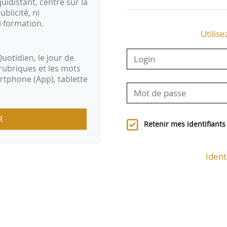
idistant, centré sur la
ublicité, ni
i formation.
Utilise
uotidien, le jour de
rubriques et les mots
artphone (App), tablette
R
Retenir mes identifiants
Ident