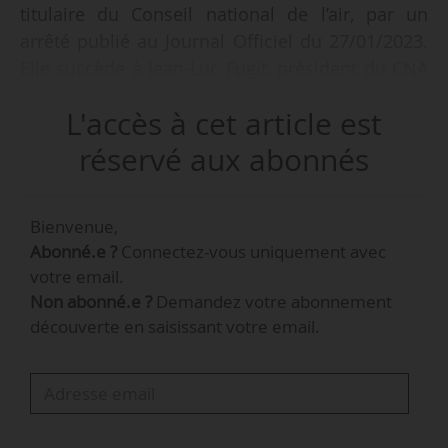
titulaire du Conseil national de l’air, par un
arrêté publié au Journal Officiel du 27/01/2023.
Elle succède à Jean-Luc Fugit, président du CNA
de juillet 2018 à octobre 2022, devenu président
L'accès à cet article est
du Conseil supérieur de l’énergie en
novembre 2022.
réservé aux abonnés
Ingénieure diplômée d’Isae-Supaero, Claire
Bienvenue,
Pitollat a occupé plusieurs fonctions
Abonné.e ?
Connectez-vous uniquement avec
d’ingénieure au sein d’EDF de décembre 2005 à
votre email.
juin 2017, avant d’être élue députée.
Non abonné.e ?
Demandez votre abonnement
découverte en saisissant votre email.
Le Conseil national de l’air, créé par décret en
avril 1997, est une entité du ministère de la
Transition écologique et de la cohésion des
territoires. Il peut :
• être saisi pour avis sur toutes les questions