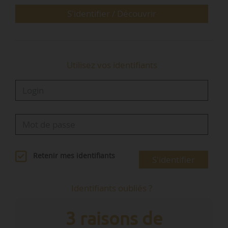
relatives à la lutte contre la pollution de l’air et à
S'identifier / Découvrir
l’amélioration de la qualité de l’air ;
…
Utilisez vos identifiants
Retenir mes identifiants
S'identifier
Identifiants oubliés ?
3 raisons de