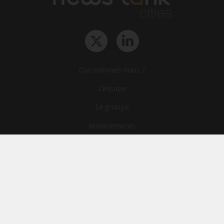
Qui sommes-nous ?
L‘équipe
Le groupe
Abonnements
Contact
Archives
CGA
Mentions légales
Confidentialité