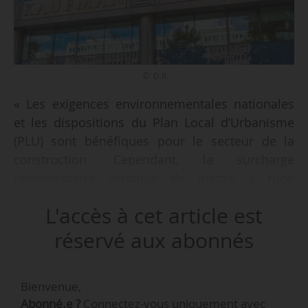
© D.R
« Les exigences environnementales nationales
et les dispositions du Plan Local d’Urbanisme
(PLU) sont bénéfiques pour le secteur de la
construction. Cependant, la surcharge
réglementaire continue de mettre à rude
épreuve le secteur. En particulier, la
L'accès à cet article est
réglementation absurde exigeant une surface
2
de 1,5 m
pour les vélos par logement
réservé aux abonnés
entraînera la construction de garages à vélos
surdimensionnés, alors que cet espace pourrait
Bienvenue,
être utilisé pour améliorer le confort des
Abonné.e ?
Connectez-vous uniquement avec
résidents », indique Nordine Hachemi,