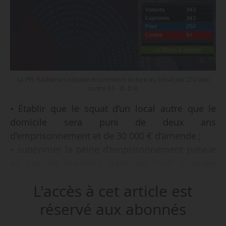
La PPL Kasbarian adoptée en première lecture au Sénat par 252 voix
contre 91 - © D.R.
• Établir que le squat d’un local autre que le
domicile sera puni de deux ans
d’emprisonnement et de 30 000 € d’amende ;
• supprimer la peine d’emprisonnement prévue
en cas de maintien dans un local à usage
d’habitation en violation d’une décision de
L'accès à cet article est
justice et d’un commandement de quitter les
lieux de plus de 2 mois, afin de conserver la
réservé aux abonnés
peine de 7 500 € d’amende ;