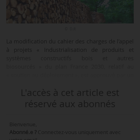
© D.R
La modification du cahier des charges de l’appel
à projets « Industrialisation de produits et
systèmes constructifs bois et autres
biosourcés » du plan France 2030, relatif au
« soutien au déploiement », est approuvé par un
arrêté d’Élisabeth Borne le 23/01/2023 publié au
L'accès à cet article est
Journal officiel du 06/02/2023.
réservé aux abonnés
Doté de 50 M€, cet appel à projets s’inscrit dans
le cadre de la stratégie d’accélération
Bienvenue,
« Solutions pour la ville durable et les bâtiments
Abonné.e ?
Connectez-vous uniquement avec
innovants » du plan France Relance, présentée
votre email.