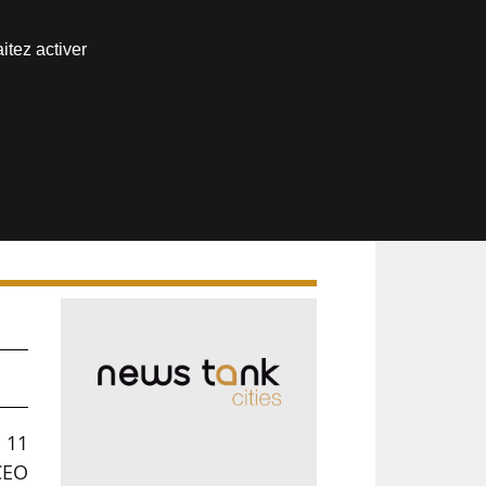
Nous joindre
itez activer
Espace abonné
 11
CEO