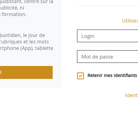
idistant, centré sur la
ublicité, ni
i formation.
Utilise
uotidien, le jour de
rubriques et les mots
artphone (App), tablette
R
Retenir mes identifiants
Ident