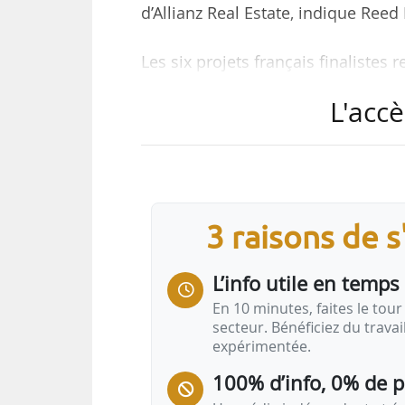
d’Allianz Real Estate, indique Ree
Les six projets français finalistes 
L'accè
• Lyon Confluence, Ilots B1-C1 Nor
nouveau développement » (livraiso
• Metal 57 par BNP Paribas Immob
catégorie « meilleur bâtiment rénov
• Biome par Bouygues Bâtiment Île-
3 raisons de 
bureau et d’entreprise » (livraison
• Morland mixite capitale par Emeri
L’info utile en temps 
En 10 minutes, faites le tour 
secteur. Bénéficiez du trava
expérimentée.
100% d’info, 0% de 