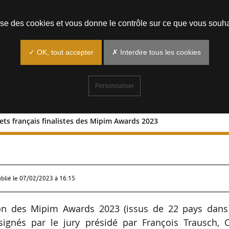
Prendre un rendez-vous
lise des cookies et vous donne le contrôle sur ce que vous souha
✓ OK, tout accepter
✗ Interdire tous les cookies
Personnaliser
ets français finalistes des Mipim Awards 2023
6 projets français finalistes des Mipim
ublié le
07/02/2023 à 16:15
tion des Mipim Awards 2023 (issus de 22 pays dans
ésignés par le jury présidé par François Trausch, 