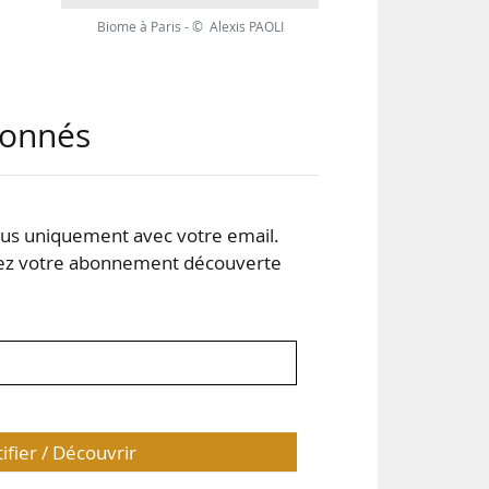
Biome à Paris - © Alexis PAOLI
abonnés
leur
 la
s uniquement avec votre email.
t de
 votre abonnement découverte
tifier / Découvrir