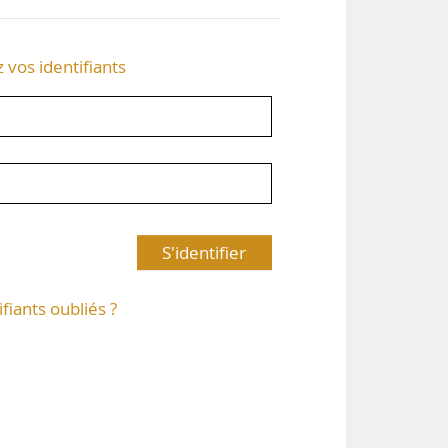
z vos identifiants
S'identifier
ifiants oubliés ?