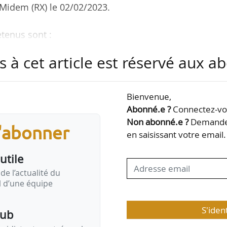
d Midem (RX) le 02/02/2023.
retenus sont :
s à cet article est réservé aux 
d par Nexity à Lyon (Rhône) dans la catégorie « meil
n prévue en 2025) ;
ilier à Boulogne-Billancourt (Hauts-de-Seine) dans
Bienvenue,
é » (livré en 2022) ;
Abonné.e ?
Connectez-vou
de-France à Paris dans la catégorie « meilleur proje
Non abonné.e ?
Demandez
s'abonner
 prévue en 2025) ;
en saisissant votre email.
ge à Paris dans la catégorie « meilleur projet …
utile
de l’actualité du
il d’une équipe
S'iden
pub