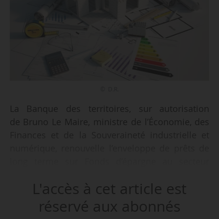
© D.R.
La Banque des territoires, sur autorisation
de Bruno Le Maire, ministre de l’Économie, des
Finances et de la Souveraineté industrielle et
numérique, renouvelle l’enveloppe de prêts de
long terme sur Fonds d’épargne au secteur
public local et mobilisera d’ici 2027, un encours
L'accès à cet article est
maximal de 28 Md€, indique le Gouvernement
le 06/02/2023.
réservé aux abonnés