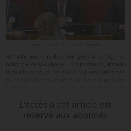
Stanislas Bourron - © Assemblée Nationale
Stanislas Bourron, directeur général de l’Agence
nationale de la cohésion des territoires, détaille
la feuille de route de l’ANCT, qui sera présentée
au conseil d’administration de l’agence en juillet
prochain, lors de son audition devant la
commission des finances de l’Assemblée
L'accès à cet article est
nationale le 08/02/2023.
réservé aux abonnés
Cette feuille de route concerne notamment :
• Le renforcement de l’accompagnement sur