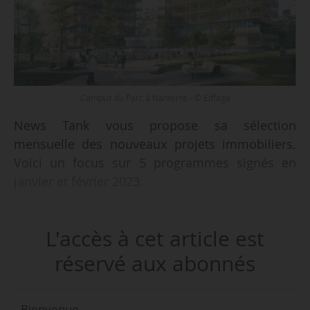
Campus du Parc à Nanterre - © Eiffage
News Tank vous propose sa sélection
mensuelle des nouveaux projets immobiliers.
Voici un focus sur 5 programmes signés en
janvier et février 2023.
• Eiffage Immobilier cède en VEFA le Campus du
L'accès à cet article est
Parc à Nanterre (Hauts-de-Seine) ;
• Ofi Invest Real Estate acquiert en VEFA trois
réservé aux abonnés
immeubles de logements à Rueil-Malmaison et
Sceaux (Hauts-de-Seine) et Saint-Ouen (Seine-
Bienvenue,