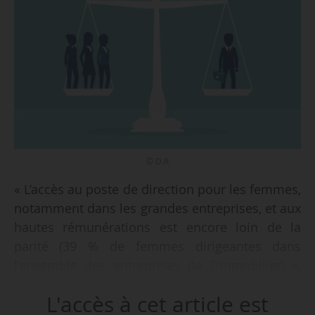
© D.R
« L’accès au poste de direction pour les femmes,
notamment dans les grandes entreprises, et aux
hautes rémunérations est encore loin de la
parité (39 % de femmes dirigeantes dans
l’ensemble des entreprises de l’immobilier) »,
indique l’étude de l’Observatoire de la charte de
L'accès à cet article est
la parité dans l’immobilier (OCPI), présentée à