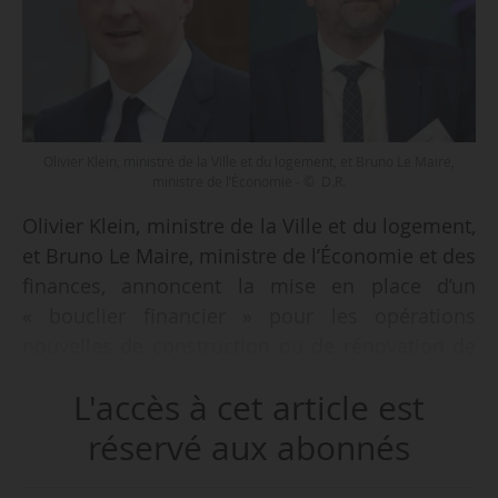
Olivier Klein, ministre de la Ville et du logement, et Bruno Le Maire,
ministre de l’Économie - © D.R.
Olivier Klein, ministre de la Ville et du logement,
et Bruno Le Maire, ministre de l’Économie et des
finances, annoncent la mise en place d’un
« bouclier financier » pour les opérations
nouvelles de construction ou de rénovation de
logement social financées en 2023, le
L'accès à cet article est
14/01/2023. Objectif : compenser la hausse du
livret A à 3 % à partir du 01/02/2023 et soutenir
réservé aux abonnés
l’investissement des bailleurs sociaux face à la
hausse des charges d’exploitation tirée par