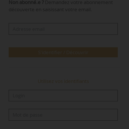
Non abonné.e ?
Demandez votre abonnement
24 ans est estimé à 16 183 € par an. 1 400 000
découverte en saisissant votre email.
jeunes vivent sous le seuil de pauvreté. Elle
monte également que le taux de pauvreté varie
en fonction du statut résidentiel
(cohabitant/décohabitant) et professionnel (en
études/ hors études ; en emploi/hors emploi)
des 18-24 ans.
S'identifier / Découvrir
…
Utilisez vos identifiants