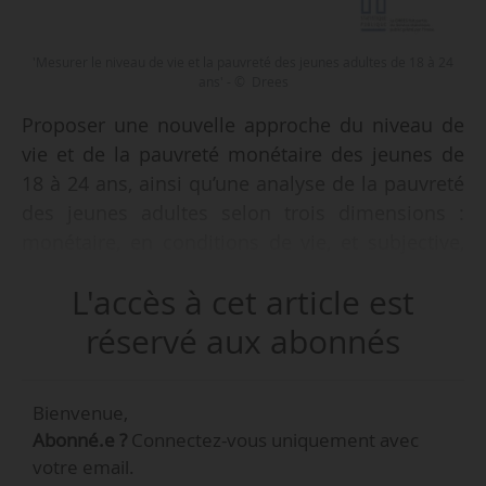
'Mesurer le niveau de vie et la pauvreté des jeunes adultes de 18 à 24
ans' - © Drees
Proposer une nouvelle approche du niveau de
vie et de la pauvreté monétaire des jeunes de
18 à 24 ans, ainsi qu’une analyse de la pauvreté
des jeunes adultes selon trois dimensions :
monétaire, en conditions de vie, et subjective,
pour en dégager des enseignements structurels,
L'accès à cet article est
c’est l’objet de l’étude intitulée “Mesurer le
niveau de vie et la pauvreté des jeunes adultes
réservé aux abonnés
de 18 à 24 ans”, publiée par la Drees le
10/02/2023.
Bienvenue,
Abonné.e ?
Connectez-vous uniquement avec
L’étude (52 pages) montre notamment qu’en
votre email.
2014, en France, le niveau de vie médian des 18-