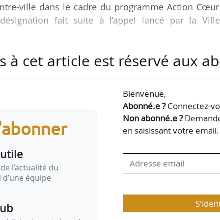
entre-ville dans le cadre du programme Action Cœur
désignation fait suite à l’appel lancé par la Vill
s à cet article est réservé aux 
 ce groupement rassemble 7 structures national
entes dans leurs domaines : D&A, Artelia, Bereni
xtenso Tourisme Culture & Hôtellerie et Orchestra de
Bienvenue,
de deux années de consultations, d’identifications e
Abonné.e ?
Connectez-vou
rès de grands acteurs nationaux. L’objectif est
Non abonné.e ?
Demandez
s'abonner
en saisissant votre email.
utile
de l’actualité du
il d’une équipe
S'iden
pub