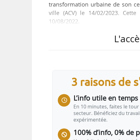
transformation urbaine de son c
ville (ACV) le 14/02/2023. Cette 
10/08/2022.
L'accè
« Sous l’autorité de la Ville,
complémentaires et toutes référ
Alphaville, La Belle Friche, In E
studio. Ce choix est le résultat 
référencements de la ville aup
3 raisons de 
transformer le cœur de ville…
L’info utile en temps 
En 10 minutes, faites le tour 
secteur. Bénéficiez du trava
expérimentée.
100% d’info, 0% de 