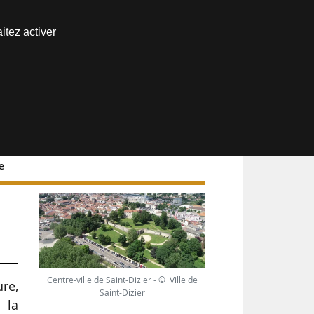
Nous joindre
itez activer
Espace abonné
e
de
Centre-ville de Saint-Dizier - © Ville de
re,
Saint-Dizier
 la