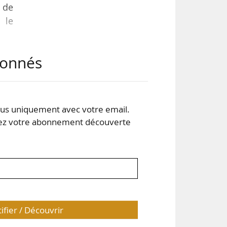
 de
e le
abonnés
es,
ce,
sign
t de
s uniquement avec votre email.
 de
 votre abonnement découverte
tifier / Découvrir