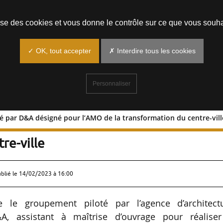
Prendre un rendez-vous
lise des cookies et vous donne le contrôle sur ce que vous souha
✓ OK, tout accepter
✗ Interdire tous les cookies
Personnaliser
té par D&A désigné pour l’AMO de la transformation du centre-vill
nt piloté par D&A désigné pour l’AMO 
re-ville
ublié le
14/02/2023 à 16:00
 le groupement piloté par l’agence d’architectu
, assistant à maîtrise d’ouvrage pour réaliser