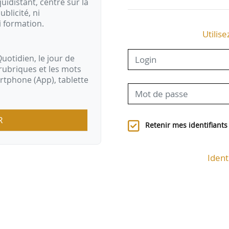
idistant, centré sur la
ublicité, ni
i formation.
Utilise
uotidien, le jour de
rubriques et les mots
artphone (App), tablette
R
Retenir mes identifiants
Ident