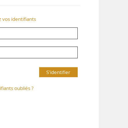
z vos identifiants
S'identifier
ifiants oubliés ?