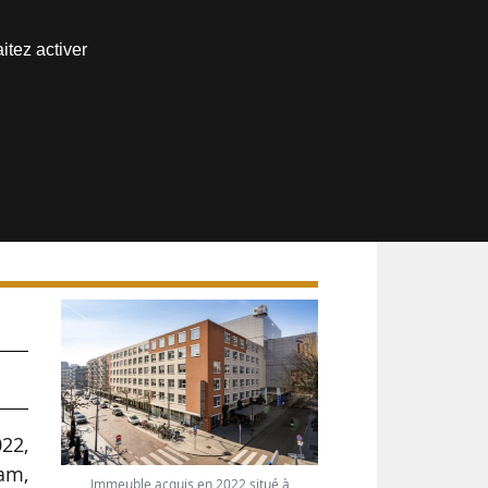
Nous joindre
itez activer
Espace abonné
es
22,
zam,
Immeuble acquis en 2022 situé à