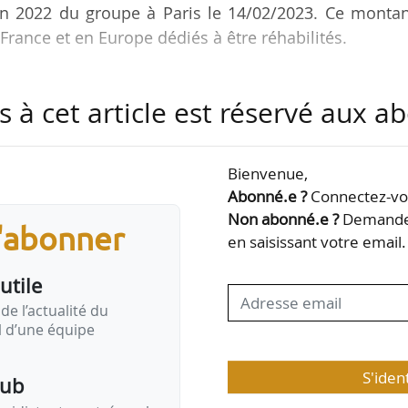
an 2022 du groupe à Paris le 14/02/2023. Ce montan
n France et en Europe dédiés à être réhabilités.
é 600 M€ en 2022 affectés en totalité à des projets
s à cet article est réservé aux 
née 2022, nous avons lancé un nouveau fonds (Nova
urie d’immobilier en matière de sciences de la vie e
tif est d’accompagner la recherche et l’innovation 
Bienvenue,
développement d’infrastructures. 60 M€ ont déjà 
Abonné.e ?
Connectez-vou
Non abonné.e ?
Demandez
s'abonner
en saisissant votre email.
utile
de l’actualité du
il d’une équipe
S'iden
pub