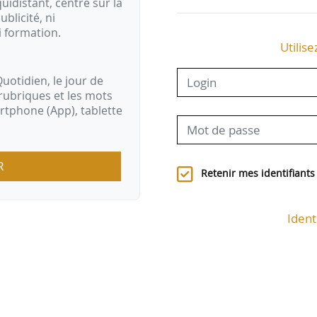
idistant, centré sur la
ublicité, ni
i formation.
Utilise
uotidien, le jour de
rubriques et les mots
artphone (App), tablette
R
Retenir mes identifiants
Ident