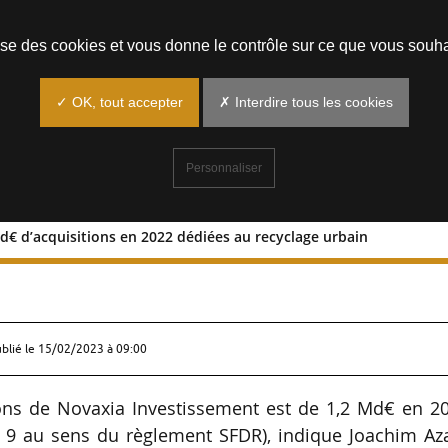
Prendre un rendez-vous
lise des cookies et vous donne le contrôle sur ce que vous souha
✓ OK, tout accepter
✗ Interdire tous les cookies
Personnaliser
d€ d’acquisitions en 2022 dédiées au recyclage urbain
 1,2 Md€ d’acquisitions en 2022 dédié
ublié le
15/02/2023 à 09:00
ons de Novaxia Investissement est de 1,2 Md€ en 20
cle 9 au sens du règlement SFDR), indique Joachim A