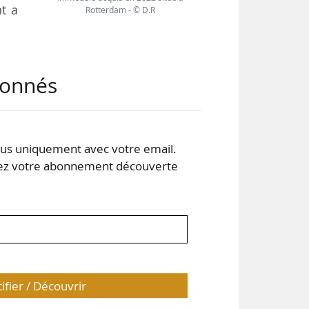
t a
Rotterdam - © D.R
 de
abonnés
xia
t de
par
été
s uniquement avec votre email.
 votre abonnement découverte
tifier / Découvrir