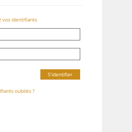
z vos identifiants
S'identifier
ifiants oubliés ?