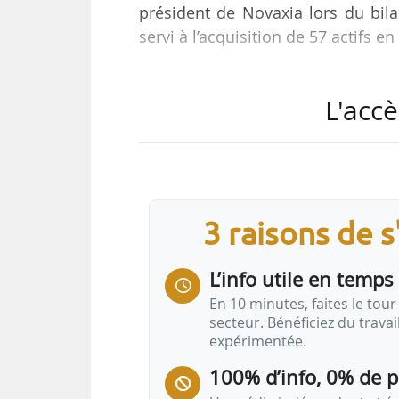
président de Novaxia lors du bil
servi à l’acquisition de 57 actifs e
Novaxia Investissement a collect
L'accè
recyclage urbain. « En fin d’an
Vista) dédié à la réponse à la pén
technologies d’avenir. Son objec
l’immobilier, en permettant le 
collectés sur ce…
3 raisons de 
L’info utile en temps 
En 10 minutes, faites le tour 
secteur. Bénéficiez du trava
expérimentée.
100% d’info, 0% de 