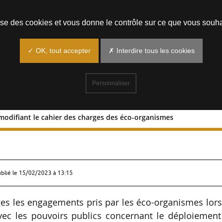
Prendre un rendez-vous
lise des cookies et vous donne le contrôle sur ce que vous souha
✓ OK, tout accepter
✗ Interdire tous les cookies
Personnaliser
 modifiant le cahier des charges des éco-organismes
arrêté modifiant le cahier des charges
ublié le
15/02/2023 à 13:15
rges les engagements pris par les éco-organismes lor
vec les pouvoirs publics concernant le déploiement