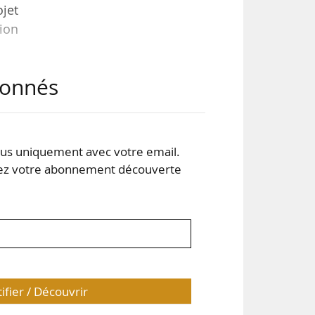
ojet
ion
abonnés
vues
ment
s uniquement avec votre email.
s 30
 votre abonnement découverte
n de
tifier / Découvrir