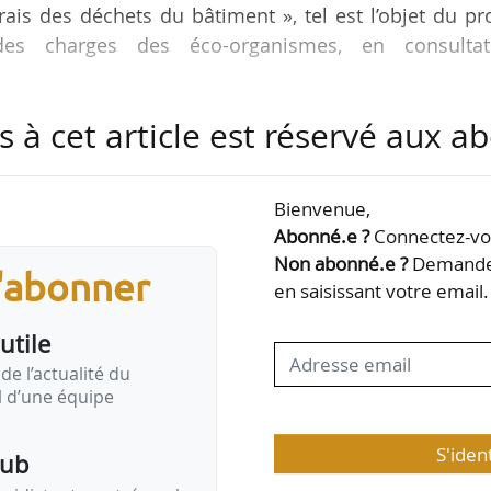
ais des déchets du bâtiment », tel est l’objet du pr
 des charges des éco-organismes, en consultat
s à cet article est réservé aux 
 articles et une annexe. Les principales mesures pré
Bienvenue,
harge opérationnelle par l’éco-organisme de l’enlève
Abonné.e ?
Connectez-vou
 de PMCB doit intervenir dans un délai n’excédant pa
Non abonné.e ?
Demandez
s'abonner
ature du contrat par le gestionnaire de l’installatio
en saisissant votre email.
utile
de l’actualité du
il d’une équipe
S'iden
pub