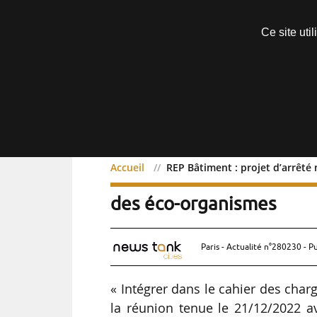
Découvrir sans engagement
Ce site uti
Menu
Accueil
REP Bâtiment : projet d’arrêté
REP Bâtiment : projet d’
des éco-organismes
Paris - Actualité n°280230 - P
« Intégrer dans le cahier des cha
la réunion tenue le 21/12/2022 a