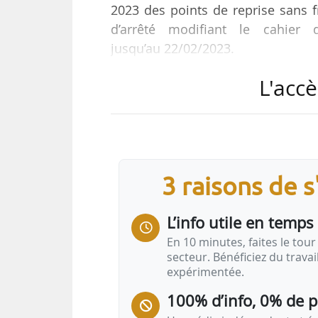
2023 des points de reprise sans fr
d’arrêté modifiant le cahier
jusqu’au 22/02/2023.
L'accè
Le projet d’arrêté comprend trois
par l’annexe sont :
• En cas de pourvoi, la prise en c
et du traitement de déchets issus
3 raisons de 
jours à compter de la date de sign
reprise ;
L’info utile en temps 
• en cas de soutien financier de…
En 10 minutes, faites le tour 
secteur. Bénéficiez du trava
expérimentée.
100% d’info, 0% de 