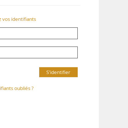
z vos identifiants
S'identifier
ifiants oubliés ?