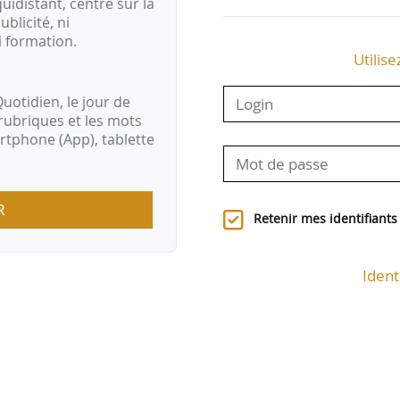
idistant, centré sur la
ublicité, ni
i formation.
Utilise
uotidien, le jour de
rubriques et les mots
artphone (App), tablette
R
Retenir mes identifiants
Ident