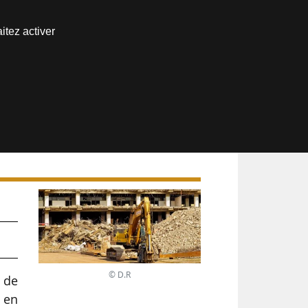
Nous joindre
itez activer
Espace abonné
© D.R
s de
 en