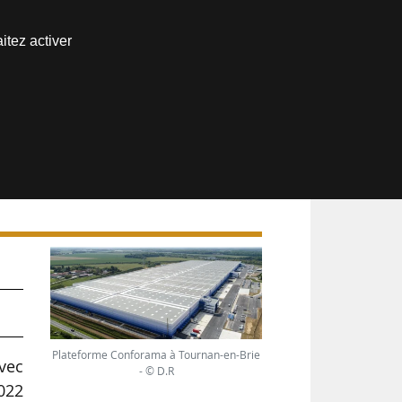
Nous joindre
itez activer
Espace abonné
Plateforme Conforama à Tournan-en-Brie
avec
- © D.R
022