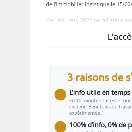
de l’immobilier logistique le 15/0
Ces résultats 2022 ne reflètent p
effet, les pôles lyonnais et marsei
L'accè
demande totale. Le secteur franc
tandis que les Hauts-de-Franc
572 000 m² placés. En revanche, l
baisse, la demande placée ne dépa
2021 et de la moyenne décennale.
3 raisons de 
« La situation…
L’info utile en temps 
En 10 minutes, faites le tour 
secteur. Bénéficiez du trava
expérimentée.
100% d’info, 0% de 