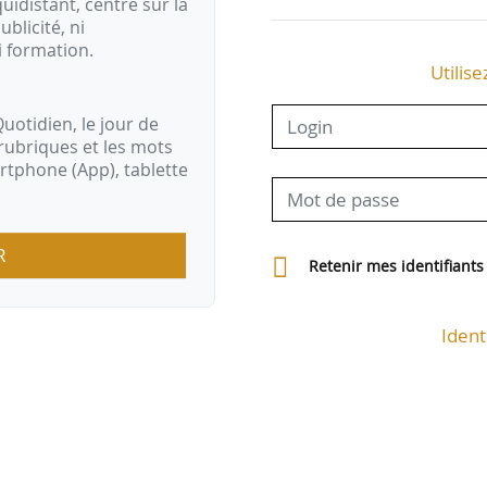
idistant, centré sur la
ublicité, ni
i formation.
Utilise
uotidien, le jour de
rubriques et les mots
artphone (App), tablette
R
Retenir mes identifiants
Ident