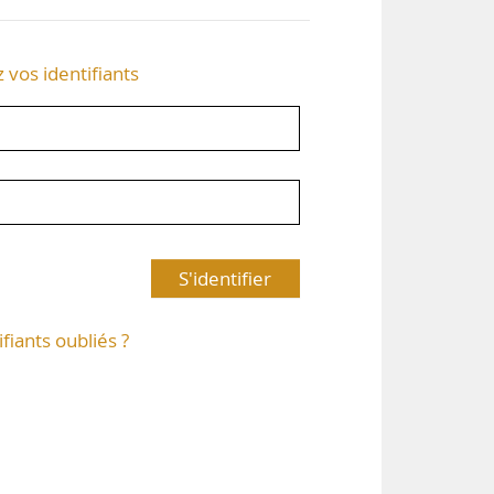
z vos identifiants
S'identifier
ifiants oubliés ?