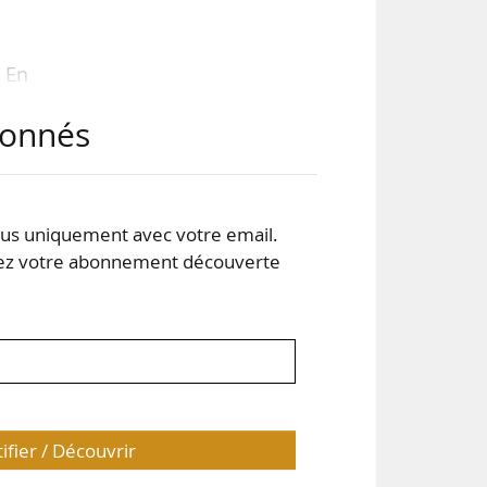
. En
e la
abonnés
és,
vec
ette
s de
s uniquement avec votre email.
 votre abonnement découverte
tifier / Découvrir