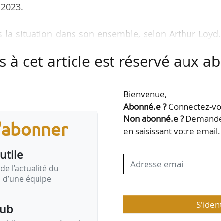
2/2023.
as la situation dans son ensemble, selon Arthur Loyd
llais ont connu une nette reprise, représentant 27 % d
s à cet article est réservé aux 
ilien est resté stable avec 964 000 m² commercialis
e ont maintenu leur performance à long terme a
es pôles secondaires de l’Hexagone ont connu une n
Bienvenue,
ssant pas les 864 000 m², soit en deçà des chiffre
Abonné.e ?
Connectez-vou
Non abonné.e ?
Demandez
s'abonner
en saisissant votre email.
utile
de l’actualité du
il d’une équipe
S'iden
pub