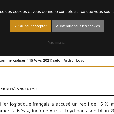
Prendre un rendez-vous
lise des cookies et vous donne le contrôle sur ce que vous souha
✓ OK, tout accepter
✗ Interdire tous les cookies
Personnaliser
 commercialisés (-15 % vs 2021) selon Arthur Loyd
 de m² commercialisés (-15 % vs 2021)
ublié le
16/02/2023 à 17:38
lier logistique français a accusé un repli de 15 %, 
mercialisés », indique Arthur Loyd dans son bilan 2