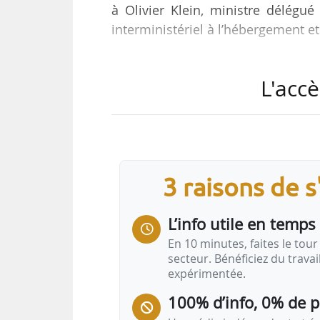
à Olivier Klein, ministre délégué
interministériel à l’hébergement et
Ces 4 volets sont :
L'accè
• Consolider les modèles écono
fragiles et parfois intenables dan
doivent être apportées dès 2023 e
3 raisons de 
• Favoriser les conditions du d
sociaux, véritablement abordables
L’info utile en temps 
• Soutenir et…
En 10 minutes, faites le tour 
secteur. Bénéficiez du trava
expérimentée.
100% d’info, 0% de 