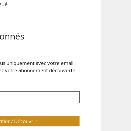
égué
abonnés
ont
ides
.
s uniquement avec votre email.
 votre abonnement découverte
ent
tifier / Découvrir