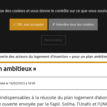
Prendre un rendez-vous
lise des cookies et vous donne le contrôle sur ce que vous souha
✓ OK, tout accepter
✗ Interdire tous les cookies
Personnaliser
verte des acteurs du logement d’insertion « pour un plan ambitie
ttre ouverte des acteurs du logement
n ambitieux »
ublié le
16/02/2023 à 18:00
 indispensables à la réussite du plan logement d’abo
tre ouverte envoyée par la Fapil, Soliha, l’Unafo et l’U