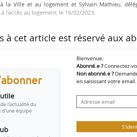
 à la Ville et au logement et Sylvain Mathieu, dél
 à l’accès au logement, le 16/02/2023.
s à cet article est réservé aux 
miques des acteurs : « les modèles économiques s
s le contexte de crise des énergies. Des réponses rap
Bienvenue,
t préalablement à toute politique de développement »
Abonné.e ?
Connectez-vou
Non abonné.e ?
Demandez
s'abonner
éveloppement de la production de logements, notamm
en saisissant votre email.
 ou de logements d’insertion.
utile
de l’actualité du
il d’une équipe
S'iden
pub