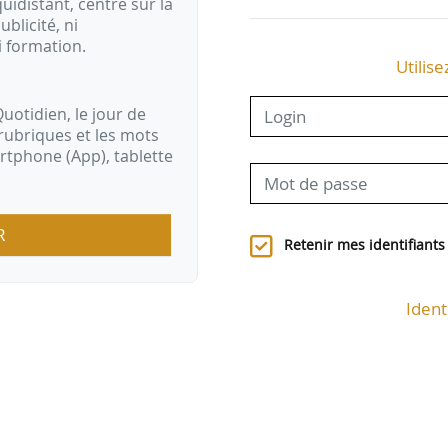
idistant, centré sur la
ublicité, ni
i formation.
Utilise
uotidien, le jour de
rubriques et les mots
artphone (App), tablette
R
Retenir mes identifiants
Ident