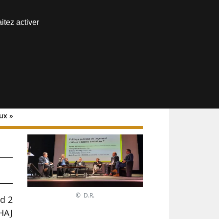
Nous joindre
itez activer
Espace abonné
ux »
© D.R.
rd 2
NHAJ