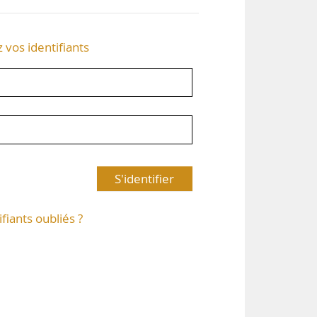
z vos identifiants
S'identifier
ifiants oubliés ?