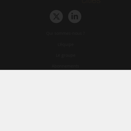
Qui sommes-nous ?
L‘équipe
Le groupe
Abonnements
Contact
Archives
CGA
Mentions légales
Confidentialité