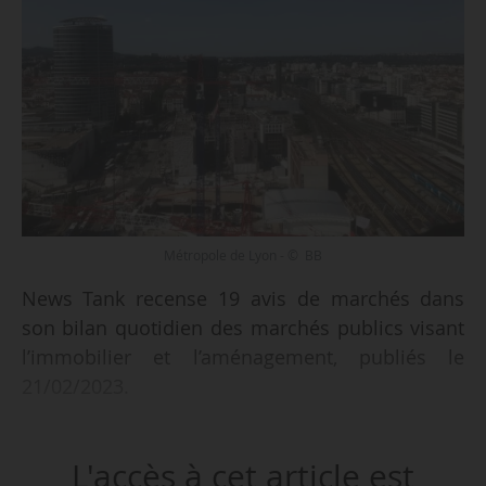
Métropole de Lyon - © BB
News Tank recense 19 avis de marchés dans
son bilan quotidien des marchés publics visant
l’immobilier et l’aménagement, publiés le
21/02/2023.
Parmi les 19 avis recensés :
L'accès à cet article est
• fourniture de services d’accompagnement