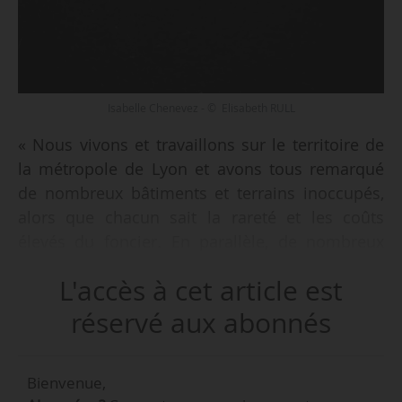
Isabelle Chenevez - © Elisabeth RULL
« Nous vivons et travaillons sur le territoire de
la métropole de Lyon et avons tous remarqué
de nombreux bâtiments et terrains inoccupés,
alors que chacun sait la rareté et les coûts
élevés du foncier. En parallèle, de nombreux
acteurs du domaine associatif, des collectifs
L'accès à cet article est
d’artistes, de jeunes entreprises de l’économie
sociale et solidaire cherchent des locaux qu’ils
réservé aux abonnés
peinent à trouver, en raison des loyers trop
élevés au démarrage d’une activité ou inadaptés
Bienvenue,
au regard de leurs besoins d’espaces atypiques.