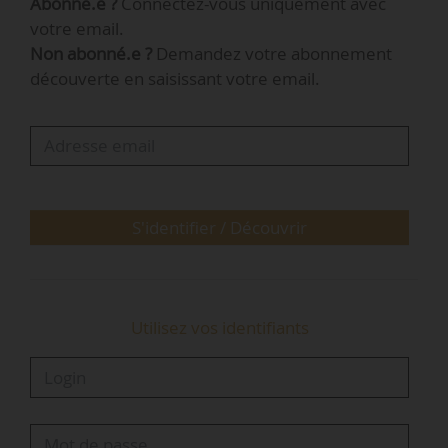
Abonné.e ?
Connectez-vous uniquement avec
Ces besoins ne trouvent pas de réponses. Une
votre email.
étude pilotée en 2020 par la Métropole de Lyon
Non abonné.e ?
Demandez votre abonnement
a également fait ce constat », indique Isabelle
découverte en saisissant votre email.
Chenevez, présidente d’Intermède, à News
Tank le 22/02/2023.
Implantée à Lyon et travaillant sur les
métropoles de Lyon et Grenoble, l’association…
S'identifier / Découvrir
Utilisez vos identifiants