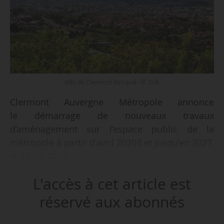
Ville de Clermont-Ferrand - © D.R.
Clermont Auvergne Métropole annonce
le démarrage de nouveaux travaux
d’aménagement sur l’espace public de la
métropole à partir d’avril 20203 et jusqu’en 2027,
le 22/02/2023.
L'accès à cet article est
Elle prévoit notamment :• la réalisation des
lignes B (12 kilomètres) et C (17 kilomètres) du
réservé aux abonnés
réseau de BHNS “Inspire” ;
• la création de réseaux de chaleurs urbains ;