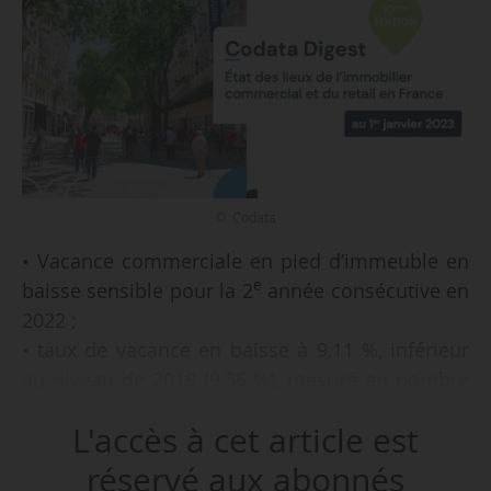
© Codata
• Vacance commerciale en pied d’immeuble en
e
baisse sensible pour la 2
année consécutive en
2022 ;
• taux de vacance en baisse à 9,11 %, inférieur
au niveau de 2019 (9,36 %), mesuré en nombre
d’unités commerciales vacantes sur le nombre
L'accès à cet article est
total d’unités commerciales (sans considération
de surface) ;
réservé aux abonnés