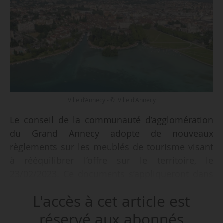
Ville d’Annecy - © Ville d'Annecy
Le conseil de la communauté d’agglomération
du Grand Annecy adopte de nouveaux
règlements sur les meublés de tourisme visant
à rééquilibrer l’offre sur le territoire, le
23/02/2023. Ce documents s’appliqueront dans
les communes volontaires (soit 27 sur les 34
L'accès à cet article est
que compte l’agglomération), à partir du
01/05/2023. Un règlement est prévu par
réservé aux abonnés